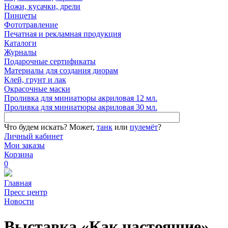
Ножи, кусачки, дрели
Пинцеты
Фототравление
Печатная и рекламная продукция
Каталоги
Журналы
Подарочные сертификаты
Материалы для создания диорам
Клей, грунт и лак
Окрасочные маски
Проливка для миниатюры акриловая 12 мл.
Проливка для миниатюры акриловая 30 мл.
Что будем искать?
Может,
танк
или
пулемёт
?
Личный кабинет
Мои заказы
Корзина
0
Главная
Пресс центр
Новости
Выставка «Как настоящие»