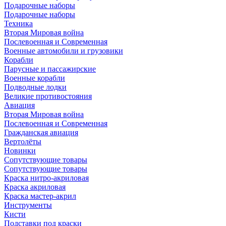
Подарочные наборы
Подарочные наборы
Техника
Вторая Мировая война
Послевоенная и Современная
Военные автомобили и грузовики
Корабли
Парусные и пассажирские
Военные корабли
Подводные лодки
Великие противостояния
Авиация
Вторая Мировая война
Послевоенная и Современная
Гражданская авиация
Вертолёты
Новинки
Сопутствующие товары
Сопутствующие товары
Краска нитро-акриловая
Краска акриловая
Краска мастер-акрил
Инструменты
Кисти
Подставки под краски