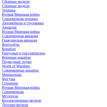
Сборные модели
Сборные модели
Техника
Вторая Мировая война
Современная техника
Автомобили и грузовики
Авиация
Вторая Мировая война
Современная авиация
Гражданская авиация
Вертолёты
Корабли
Парусные и пассажирские
Военные корабли
Подводные лодки
World of Warships
Современные корабли
Миниатюра
Фигуры
Строения
Вторая Мировая война
Современная
Мстители
Коллекционные модели
Детские модели