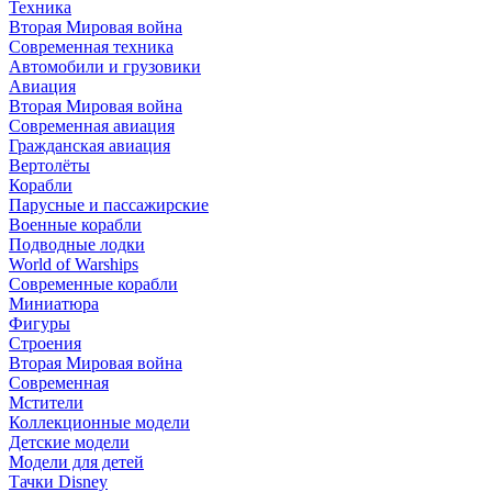
Техника
Вторая Мировая война
Современная техника
Автомобили и грузовики
Авиация
Вторая Мировая война
Современная авиация
Гражданская авиация
Вертолёты
Корабли
Парусные и пассажирские
Военные корабли
Подводные лодки
World of Warships
Современные корабли
Миниатюра
Фигуры
Строения
Вторая Мировая война
Современная
Мстители
Коллекционные модели
Детские модели
Модели для детей
Тачки Disney