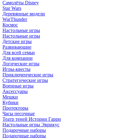
Самолёты Disney
Star Wars
Деревянные модели
WarThunder
Космос
Настольные игры
Настольные игры
Детские игры
Развивающие
Для всей семьи
Для компании
Логические игры
Игры-квесты
Приключенческие игры
Стратегические игры
Военные игры
Аксессуары
Мешки
Кубики
Протекторы
Часы песочные
Театр теней Истории Гарри
Настольные игры Эврикус
Подарочные наборы
Подарочные наборы