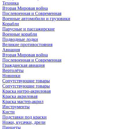
Техника
Вторая Мировая война
Послевоенная и Современная
Военные автомобили и грузовики
Корабли
Парусные и пассажирские
Военные корабли
Подводные лодки
Великие противостояния
Авиация
Вторая Мировая война
Послевоенная и Современная
Гражданская авиация
Вертолёты
Новинки
Сопутствующие товары
Сопутствующие товары
Краска нитро-акриловая
Краска акриловая
Краска мастер-акрил
Инструменты
Кисти
Подставки под краски
Ножи, кусачки, дрели
Пинцеты