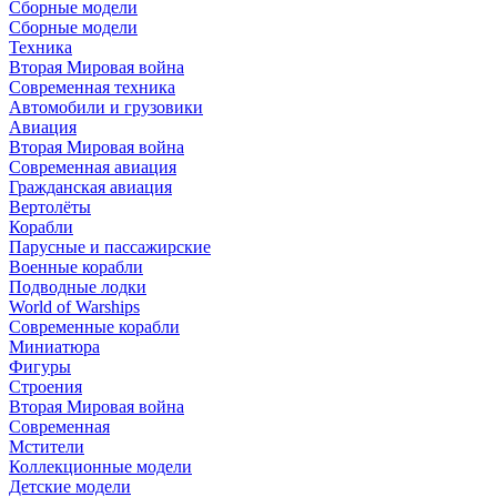
Сборные модели
Сборные модели
Техника
Вторая Мировая война
Современная техника
Автомобили и грузовики
Авиация
Вторая Мировая война
Современная авиация
Гражданская авиация
Вертолёты
Корабли
Парусные и пассажирские
Военные корабли
Подводные лодки
World of Warships
Современные корабли
Миниатюра
Фигуры
Строения
Вторая Мировая война
Современная
Мстители
Коллекционные модели
Детские модели