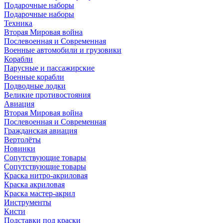
Подарочные наборы
Подарочные наборы
Техника
Вторая Мировая война
Послевоенная и Современная
Военные автомобили и грузовики
Корабли
Парусные и пассажирские
Военные корабли
Подводные лодки
Великие противостояния
Авиация
Вторая Мировая война
Послевоенная и Современная
Гражданская авиация
Вертолёты
Новинки
Сопутствующие товары
Сопутствующие товары
Краска нитро-акриловая
Краска акриловая
Краска мастер-акрил
Инструменты
Кисти
Подставки под краски