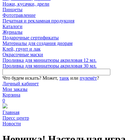
Ножи, кусачки, дрели
Пинцеты
Фототравление
Печатная и рекламная продукция
Каталоги
Журналы
Подарочные сертификаты
Материалы для создания диорам
Клей, грунт и лак
Окрасочные маски
Проливка для миниатюры акриловая 12 мл.
Проливка для миниатюры акриловая 30 мл.
Что будем искать?
Может,
танк
или
пулемёт
?
Личный кабинет
Мои заказы
Корзина
0
Главная
Пресс центр
Новости
Новинка! Настольная игра