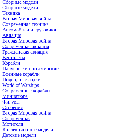
Сборные модели
Сборные модели
Техника
Вторая Мировая война
Современная техника
Автомобили и грузовики
Авиация
Вторая Мировая война
Современная авиация
Гражданская авиация
Вертолёты
Корабли
Парусные и пассажирские
Военные корабли
Подводные лодки
World of Warships
Современные корабли
Миниатюра
Фигуры
Строения
Вторая Мировая война
Современная
Мстители
Коллекционные модели
Детские модели