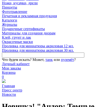
Ножи, кусачки, дрели
Пинцеты
Фототравление
Печатная и рекламная продукция
Каталоги
Журналы
Подарочные сертификаты
Материалы для создания диорам
Клей, грунт и лак
Окрасочные маски
Проливка для миниатюры акриловая 12 мл.
Проливка для миниатюры акриловая 30 мл.
Что будем искать?
Может,
танк
или
пулемёт
?
Личный кабинет
Мои заказы
Корзина
0
Главная
Пресс центр
Новости
Новинка! "Андор: Темные