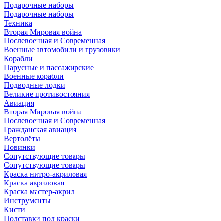
Подарочные наборы
Подарочные наборы
Техника
Вторая Мировая война
Послевоенная и Современная
Военные автомобили и грузовики
Корабли
Парусные и пассажирские
Военные корабли
Подводные лодки
Великие противостояния
Авиация
Вторая Мировая война
Послевоенная и Современная
Гражданская авиация
Вертолёты
Новинки
Сопутствующие товары
Сопутствующие товары
Краска нитро-акриловая
Краска акриловая
Краска мастер-акрил
Инструменты
Кисти
Подставки под краски