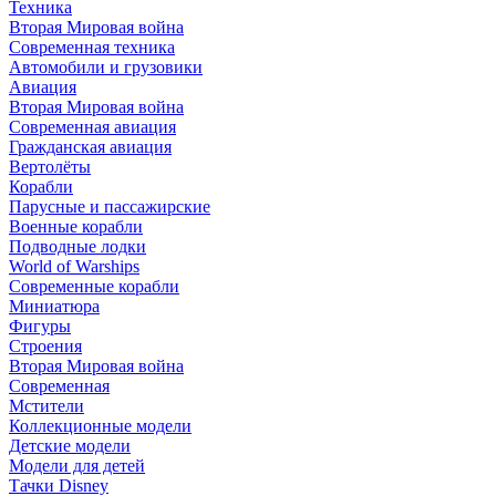
Техника
Вторая Мировая война
Современная техника
Автомобили и грузовики
Авиация
Вторая Мировая война
Современная авиация
Гражданская авиация
Вертолёты
Корабли
Парусные и пассажирские
Военные корабли
Подводные лодки
World of Warships
Современные корабли
Миниатюра
Фигуры
Строения
Вторая Мировая война
Современная
Мстители
Коллекционные модели
Детские модели
Модели для детей
Тачки Disney