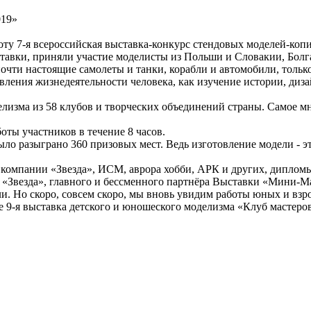
оту 7-я всероссийская выставка-конкурс стендовых моделей-ко
ставки, приняли участие моделисты из Польши и Словакии, Бол
почти настоящие самолеты и танки, корабли и автомобили, тольк
авления жизнедеятельности человека, как изучение истории, диза
елизма из 58 клубов и творческих объединений страны. Самое 
оты участников в течение 8 часов.
было разыграно 360 призовых мест. Ведь изготовление модели - 
 компании «Звезда», ИСМ, аврора хобби, АРК и других, дипломы
 «Звезда», главного и бессменного партнёра Выставки «Мини-М
и. Но скоро, совсем скоро, мы вновь увидим работы юных и взр
же 9-я выставка детского и юношеского моделизма «Клуб мастеро