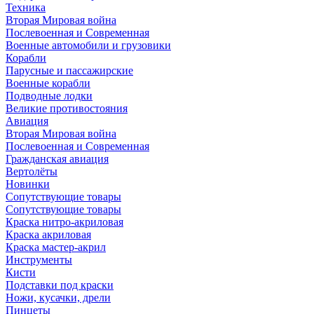
Техника
Вторая Мировая война
Послевоенная и Современная
Военные автомобили и грузовики
Корабли
Парусные и пассажирские
Военные корабли
Подводные лодки
Великие противостояния
Авиация
Вторая Мировая война
Послевоенная и Современная
Гражданская авиация
Вертолёты
Новинки
Сопутствующие товары
Сопутствующие товары
Краска нитро-акриловая
Краска акриловая
Краска мастер-акрил
Инструменты
Кисти
Подставки под краски
Ножи, кусачки, дрели
Пинцеты