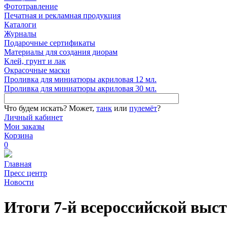
Фототравление
Печатная и рекламная продукция
Каталоги
Журналы
Подарочные сертификаты
Материалы для создания диорам
Клей, грунт и лак
Окрасочные маски
Проливка для миниатюры акриловая 12 мл.
Проливка для миниатюры акриловая 30 мл.
Что будем искать?
Может,
танк
или
пулемёт
?
Личный кабинет
Мои заказы
Корзина
0
Главная
Пресс центр
Новости
Итоги 7-й всероссийской выс