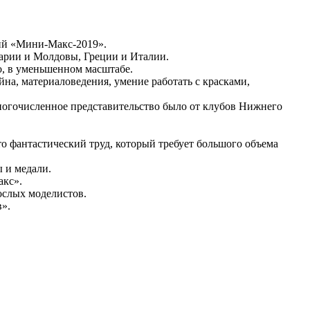
пий «Мини-Макс-2019».
гарии и Молдовы, Греции и Италии.
о, в уменьшенном масштабе.
йна, материаловедения, умение работать с красками,
многочисленное представительство было от клубов Нижнего
это фантастический труд, который требует большого объема
 и медали.
акс».
ослых моделистов.
в».