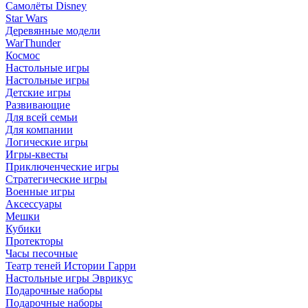
Самолёты Disney
Star Wars
Деревянные модели
WarThunder
Космос
Настольные игры
Настольные игры
Детские игры
Развивающие
Для всей семьи
Для компании
Логические игры
Игры-квесты
Приключенческие игры
Стратегические игры
Военные игры
Аксессуары
Мешки
Кубики
Протекторы
Часы песочные
Театр теней Истории Гарри
Настольные игры Эврикус
Подарочные наборы
Подарочные наборы