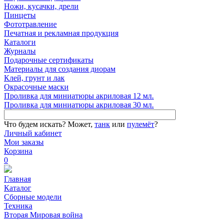
Ножи, кусачки, дрели
Пинцеты
Фототравление
Печатная и рекламная продукция
Каталоги
Журналы
Подарочные сертификаты
Материалы для создания диорам
Клей, грунт и лак
Окрасочные маски
Проливка для миниатюры акриловая 12 мл.
Проливка для миниатюры акриловая 30 мл.
Что будем искать?
Может,
танк
или
пулемёт
?
Личный кабинет
Мои заказы
Корзина
0
Главная
Каталог
Сборные модели
Техника
Вторая Мировая война