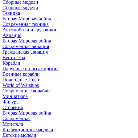
Сборные модели
Сборные модели
Техника
Вторая Мировая война
Современная техника
Автомобили и грузовики
Авиация
Вторая Мировая война
Современная авиация
Гражданская авиация
Вертолёты
Корабли
Парусные и пассажирские
Военные корабли
Подводные лодки
World of Warships
Современные корабли
Миниатюра
Фигуры
Строения
Вторая Мировая война
Современная
Мстители
Коллекционные модели
Детские модели