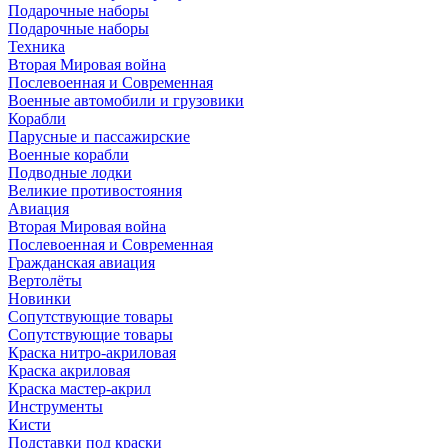
Подарочные наборы
Подарочные наборы
Техника
Вторая Мировая война
Послевоенная и Современная
Военные автомобили и грузовики
Корабли
Парусные и пассажирские
Военные корабли
Подводные лодки
Великие противостояния
Авиация
Вторая Мировая война
Послевоенная и Современная
Гражданская авиация
Вертолёты
Новинки
Сопутствующие товары
Сопутствующие товары
Краска нитро-акриловая
Краска акриловая
Краска мастер-акрил
Инструменты
Кисти
Подставки под краски