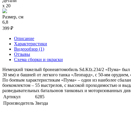
Детали
х 20
Размер, см
6,8
399 ₽
Описание
Характеристики
Видеообзор (1)
Отзывы
Схема сборки и окраски
Немецкий тяжелый бронеавтомобиль Sd.Kfz.234/2 «Пума» был с
30 мм) и башней от легкого танка «Леопард», с 50-мм орудие
По боевым характеристикам «Пума» – один из наиболее сбал
боекомлектом – 55 выстрелов, с высокой проходимостью и вы
разведывательных батальонов танковых и моторизованных дивиз
Артикул
6285
Производитель
Звезда