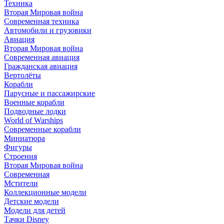
Техника
Вторая Мировая война
Современная техника
Автомобили и грузовики
Авиация
Вторая Мировая война
Современная авиация
Гражданская авиация
Вертолёты
Корабли
Парусные и пассажирские
Военные корабли
Подводные лодки
World of Warships
Современные корабли
Миниатюра
Фигуры
Строения
Вторая Мировая война
Современная
Мстители
Коллекционные модели
Детские модели
Модели для детей
Тачки Disney