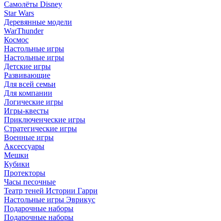
Самолёты Disney
Star Wars
Деревянные модели
WarThunder
Космос
Настольные игры
Настольные игры
Детские игры
Развивающие
Для всей семьи
Для компании
Логические игры
Игры-квесты
Приключенческие игры
Стратегические игры
Военные игры
Аксессуары
Мешки
Кубики
Протекторы
Часы песочные
Театр теней Истории Гарри
Настольные игры Эврикус
Подарочные наборы
Подарочные наборы