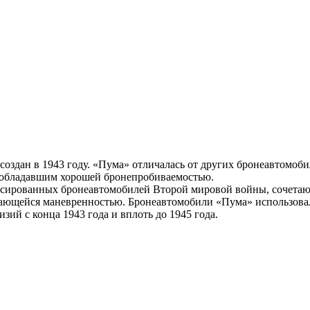
оздан в 1943 году. «Пума» отличалась от других бронеавтомоб
м, обладавшим хорошей бронепробиваемостью.
ансированных бронеавтомобилей Второй мировой войны, сочета
дающейся маневренностью. Бронеавтомобили «Пума» использова
ий с конца 1943 года и вплоть до 1945 года.