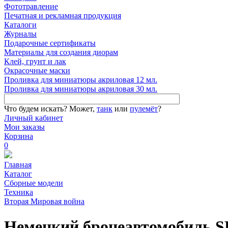
Фототравление
Печатная и рекламная продукция
Каталоги
Журналы
Подарочные сертификаты
Материалы для создания диорам
Клей, грунт и лак
Окрасочные маски
Проливка для миниатюры акриловая 12 мл.
Проливка для миниатюры акриловая 30 мл.
Что будем искать?
Может,
танк
или
пулемёт
?
Личный кабинет
Мои заказы
Корзина
0
Главная
Каталог
Сборные модели
Техника
Вторая Мировая война
Немецкий бронеавтомобиль S