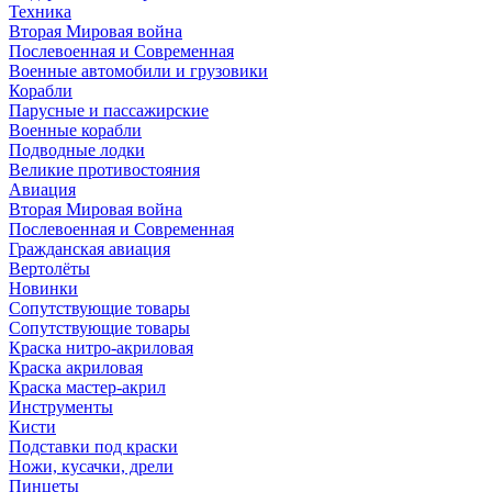
Техника
Вторая Мировая война
Послевоенная и Современная
Военные автомобили и грузовики
Корабли
Парусные и пассажирские
Военные корабли
Подводные лодки
Великие противостояния
Авиация
Вторая Мировая война
Послевоенная и Современная
Гражданская авиация
Вертолёты
Новинки
Сопутствующие товары
Сопутствующие товары
Краска нитро-акриловая
Краска акриловая
Краска мастер-акрил
Инструменты
Кисти
Подставки под краски
Ножи, кусачки, дрели
Пинцеты