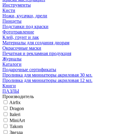
Инструменты
Кисти
Ножи, кусачки, дрели
Пинцеты
Подставки под краски
Фототравление
Клей, грунт и лак
Материалы для создания диорам
Окрасочные маски
Печатная и рекламная продукция
Журналы
Каталоги
Подарочные сертификаты
Проливка для миниатюры акриловая 30 мл.
Проливка для миниатюры акриловая 12 мл.
Книги
ПАЗЛЫ
Производитель
Airfix
Dragon
Italeri
MiniArt
Takom
Звезда