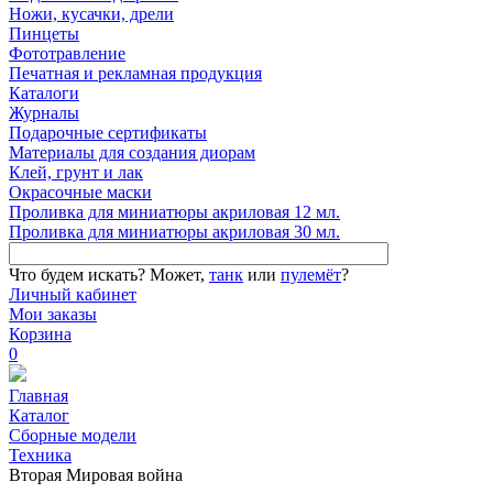
Ножи, кусачки, дрели
Пинцеты
Фототравление
Печатная и рекламная продукция
Каталоги
Журналы
Подарочные сертификаты
Материалы для создания диорам
Клей, грунт и лак
Окрасочные маски
Проливка для миниатюры акриловая 12 мл.
Проливка для миниатюры акриловая 30 мл.
Что будем искать?
Может,
танк
или
пулемёт
?
Личный кабинет
Мои заказы
Корзина
0
Главная
Каталог
Сборные модели
Техника
Вторая Мировая война