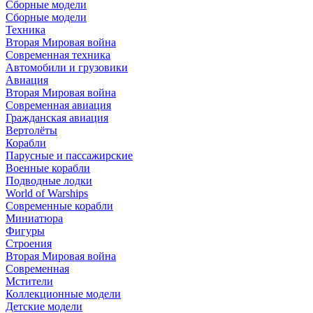
Сборные модели
Сборные модели
Техника
Вторая Мировая война
Современная техника
Автомобили и грузовики
Авиация
Вторая Мировая война
Современная авиация
Гражданская авиация
Вертолёты
Корабли
Парусные и пассажирские
Военные корабли
Подводные лодки
World of Warships
Современные корабли
Миниатюра
Фигуры
Строения
Вторая Мировая война
Современная
Мстители
Коллекционные модели
Детские модели