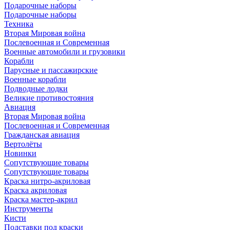
Подарочные наборы
Подарочные наборы
Техника
Вторая Мировая война
Послевоенная и Современная
Военные автомобили и грузовики
Корабли
Парусные и пассажирские
Военные корабли
Подводные лодки
Великие противостояния
Авиация
Вторая Мировая война
Послевоенная и Современная
Гражданская авиация
Вертолёты
Новинки
Сопутствующие товары
Сопутствующие товары
Краска нитро-акриловая
Краска акриловая
Краска мастер-акрил
Инструменты
Кисти
Подставки под краски