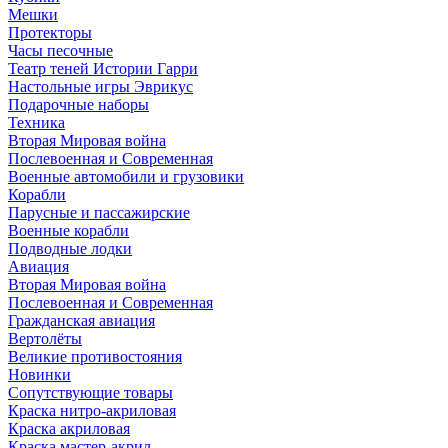
Мешки
Протекторы
Часы песочные
Театр теней Истории Гарри
Настольные игры Эврикус
Подарочные наборы
Техника
Вторая Мировая война
Послевоенная и Современная
Военные автомобили и грузовики
Корабли
Парусные и пассажирские
Военные корабли
Подводные лодки
Авиация
Вторая Мировая война
Послевоенная и Современная
Гражданская авиация
Вертолёты
Великие противостояния
Новинки
Сопутствующие товары
Краска нитро-акриловая
Краска акриловая
Краска мастер-акрил