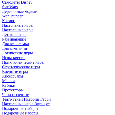
Самолёты Disney
Star Wars
Деревянные модели
WarThunder
Космос
Настольные игры
Настольные игры
Детские игры
Развивающие
Для всей семьи
Для компании
Логические игры
Игры-квесты
Приключенческие игры
Стратегические игры
Военные игры
Аксессуары
Мешки
Кубики
Протекторы
Часы песочные
Театр теней Истории Гарри
Настольные игры Эврикус
Подарочные наборы
Подарочные наборы