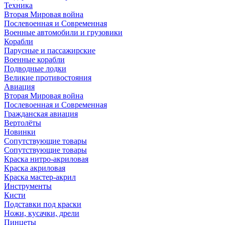
Техника
Вторая Мировая война
Послевоенная и Современная
Военные автомобили и грузовики
Корабли
Парусные и пассажирские
Военные корабли
Подводные лодки
Великие противостояния
Авиация
Вторая Мировая война
Послевоенная и Современная
Гражданская авиация
Вертолёты
Новинки
Сопутствующие товары
Сопутствующие товары
Краска нитро-акриловая
Краска акриловая
Краска мастер-акрил
Инструменты
Кисти
Подставки под краски
Ножи, кусачки, дрели
Пинцеты