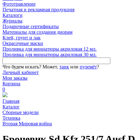
Фототравление
Печатная и рекламная продукция
Каталоги
Журналы
Подарочные сертификаты
Материалы для создания диорам
Клей, грунт и лак
Окрасочные маски
Проливка для миниатюры акриловая 12 мл.
Проливка для миниатюры акриловая 30 мл.
Что будем искать?
Может,
танк
или
пулемёт
?
Личный кабинет
Мои заказы
Корзина
0
Главная
Каталог
Сборные модели
Техника
Вторая Мировая война
Броневик Sd.Kfz.251/7 Ausf.D