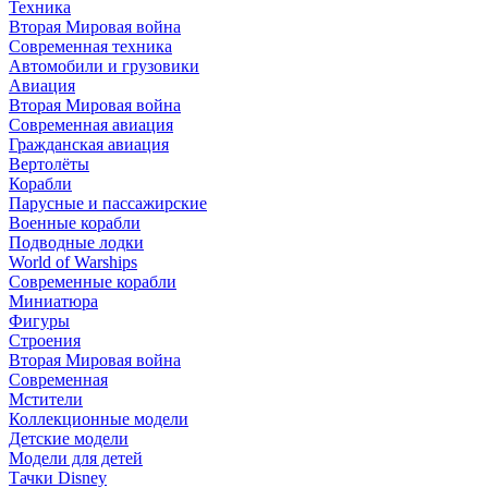
Техника
Вторая Мировая война
Современная техника
Автомобили и грузовики
Авиация
Вторая Мировая война
Современная авиация
Гражданская авиация
Вертолёты
Корабли
Парусные и пассажирские
Военные корабли
Подводные лодки
World of Warships
Современные корабли
Миниатюра
Фигуры
Строения
Вторая Мировая война
Современная
Мстители
Коллекционные модели
Детские модели
Модели для детей
Тачки Disney