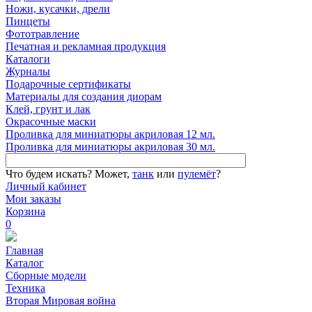
Ножи, кусачки, дрели
Пинцеты
Фототравление
Печатная и рекламная продукция
Каталоги
Журналы
Подарочные сертификаты
Материалы для создания диорам
Клей, грунт и лак
Окрасочные маски
Проливка для миниатюры акриловая 12 мл.
Проливка для миниатюры акриловая 30 мл.
Что будем искать?
Может,
танк
или
пулемёт
?
Личный кабинет
Мои заказы
Корзина
0
Главная
Каталог
Сборные модели
Техника
Вторая Мировая война