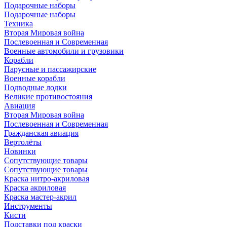
Подарочные наборы
Подарочные наборы
Техника
Вторая Мировая война
Послевоенная и Современная
Военные автомобили и грузовики
Корабли
Парусные и пассажирские
Военные корабли
Подводные лодки
Великие противостояния
Авиация
Вторая Мировая война
Послевоенная и Современная
Гражданская авиация
Вертолёты
Новинки
Сопутствующие товары
Сопутствующие товары
Краска нитро-акриловая
Краска акриловая
Краска мастер-акрил
Инструменты
Кисти
Подставки под краски