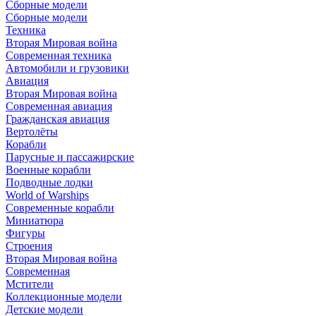
Сборные модели
Сборные модели
Техника
Вторая Мировая война
Современная техника
Автомобили и грузовики
Авиация
Вторая Мировая война
Современная авиация
Гражданская авиация
Вертолёты
Корабли
Парусные и пассажирские
Военные корабли
Подводные лодки
World of Warships
Современные корабли
Миниатюра
Фигуры
Строения
Вторая Мировая война
Современная
Мстители
Коллекционные модели
Детские модели