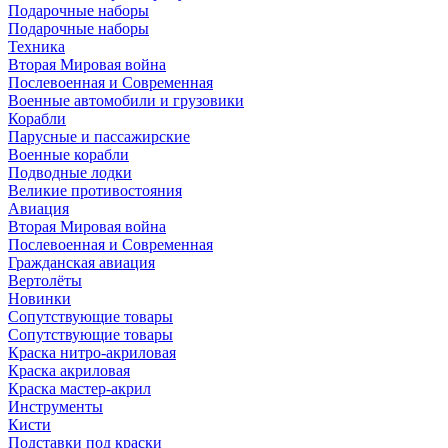
Подарочные наборы
Подарочные наборы
Техника
Вторая Мировая война
Послевоенная и Современная
Военные автомобили и грузовики
Корабли
Парусные и пассажирские
Военные корабли
Подводные лодки
Великие противостояния
Авиация
Вторая Мировая война
Послевоенная и Современная
Гражданская авиация
Вертолёты
Новинки
Сопутствующие товары
Сопутствующие товары
Краска нитро-акриловая
Краска акриловая
Краска мастер-акрил
Инструменты
Кисти
Подставки под краски