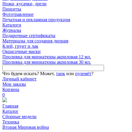
Ножи, кусачки, дрели
Пинцеты
Фототравление
Печатная и рекламная продукция
Каталоги
Журналы
Подарочные сертификаты
Материалы для создания диорам
Клей, грунт и лак
Окрасочные маски
Проливка для миниатюры акриловая 12 мл.
Проливка для миниатюры акриловая 30 мл.
Что будем искать?
Может,
танк
или
пулемёт
?
Личный кабинет
Мои заказы
Корзина
0
Главная
Каталог
Сборные модели
Техника
Вторая Мировая война