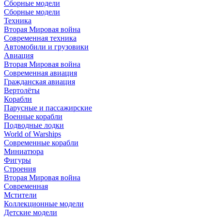
Сборные модели
Сборные модели
Техника
Вторая Мировая война
Современная техника
Автомобили и грузовики
Авиация
Вторая Мировая война
Современная авиация
Гражданская авиация
Вертолёты
Корабли
Парусные и пассажирские
Военные корабли
Подводные лодки
World of Warships
Современные корабли
Миниатюра
Фигуры
Строения
Вторая Мировая война
Современная
Мстители
Коллекционные модели
Детские модели