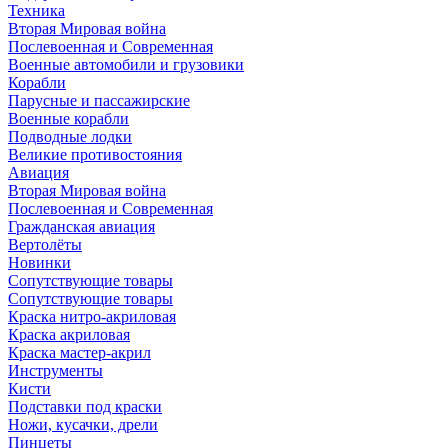
Техника
Вторая Мировая война
Послевоенная и Современная
Военные автомобили и грузовики
Корабли
Парусные и пассажирские
Военные корабли
Подводные лодки
Великие противостояния
Авиация
Вторая Мировая война
Послевоенная и Современная
Гражданская авиация
Вертолёты
Новинки
Сопутствующие товары
Сопутствующие товары
Краска нитро-акриловая
Краска акриловая
Краска мастер-акрил
Инструменты
Кисти
Подставки под краски
Ножи, кусачки, дрели
Пинцеты