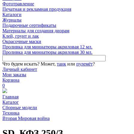
Фототравление
Печатная и рекламная продукция
Каталоги
Журналы
Подарочные сертификаты
Материалы для создания диорам
Клей, грунт и лак
Окрасочные маски
Проливка для миниатюры акриловая 12 мл.
Проливка для миниатюры акриловая 30 мл.
Что будем искать?
Может,
танк
или
пулемёт
?
Личный кабинет
Мои заказы
Корзина
0
Главная
Каталог
Сборные модели
Техника
Вторая Мировая война
SD. КФЗ.250/3