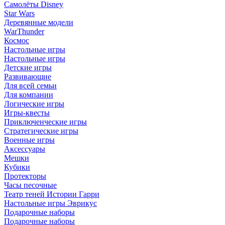
Самолёты Disney
Star Wars
Деревянные модели
WarThunder
Космос
Настольные игры
Настольные игры
Детские игры
Развивающие
Для всей семьи
Для компании
Логические игры
Игры-квесты
Приключенческие игры
Стратегические игры
Военные игры
Аксессуары
Мешки
Кубики
Протекторы
Часы песочные
Театр теней Истории Гарри
Настольные игры Эврикус
Подарочные наборы
Подарочные наборы