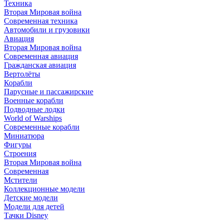
Техника
Вторая Мировая война
Современная техника
Автомобили и грузовики
Авиация
Вторая Мировая война
Современная авиация
Гражданская авиация
Вертолёты
Корабли
Парусные и пассажирские
Военные корабли
Подводные лодки
World of Warships
Современные корабли
Миниатюра
Фигуры
Строения
Вторая Мировая война
Современная
Мстители
Коллекционные модели
Детские модели
Модели для детей
Тачки Disney