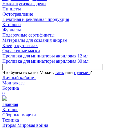
Ножи, кусачки, дрели
Пинцеты
Фототравление
Печатная и рекламная продукция
Каталоги
Журналы
Подарочные сертификаты
Материалы для создания диорам
Клей, грунт и лак
Окрасочные маски
Проливка для миниатюры акриловая 12 мл.
Проливка для миниатюры акриловая 30 мл.
Что будем искать?
Может,
танк
или
пулемёт
?
Личный кабинет
Мои заказы
Корзина
0
Главная
Каталог
Сборные модели
Техника
Вторая Мировая война