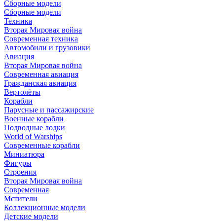
Сборные модели
Сборные модели
Техника
Вторая Мировая война
Современная техника
Автомобили и грузовики
Авиация
Вторая Мировая война
Современная авиация
Гражданская авиация
Вертолёты
Корабли
Парусные и пассажирские
Военные корабли
Подводные лодки
World of Warships
Современные корабли
Миниатюра
Фигуры
Строения
Вторая Мировая война
Современная
Мстители
Коллекционные модели
Детские модели