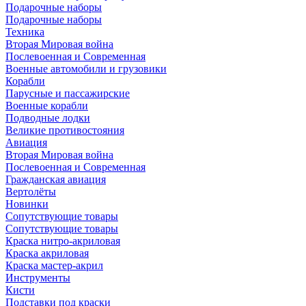
Подарочные наборы
Подарочные наборы
Техника
Вторая Мировая война
Послевоенная и Современная
Военные автомобили и грузовики
Корабли
Парусные и пассажирские
Военные корабли
Подводные лодки
Великие противостояния
Авиация
Вторая Мировая война
Послевоенная и Современная
Гражданская авиация
Вертолёты
Новинки
Сопутствующие товары
Сопутствующие товары
Краска нитро-акриловая
Краска акриловая
Краска мастер-акрил
Инструменты
Кисти
Подставки под краски