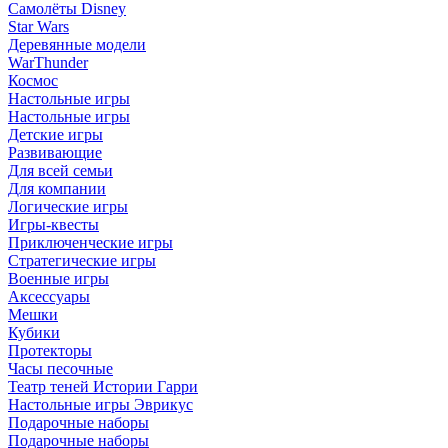
Самолёты Disney
Star Wars
Деревянные модели
WarThunder
Космос
Настольные игры
Настольные игры
Детские игры
Развивающие
Для всей семьи
Для компании
Логические игры
Игры-квесты
Приключенческие игры
Стратегические игры
Военные игры
Аксессуары
Мешки
Кубики
Протекторы
Часы песочные
Театр теней Истории Гарри
Настольные игры Эврикус
Подарочные наборы
Подарочные наборы