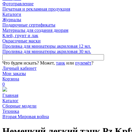
Фототравление
Печатная и рекламная продукция
Каталоги
Журналы
Подарочные сертификаты
Материалы для создания диорам
Клей, грунт и лак
Окрасочные маски
Проливка для миниатюры акриловая 12 мл.
Проливка для миниатюры акриловая 30 мл.
Что будем искать?
Может,
танк
или
пулемёт
?
Личный кабинет
Мои заказы
Корзина
0
Главная
Каталог
Сборные модели
Техника
Вторая Мировая война
Немецкий легкий танк Pz.Kpfw