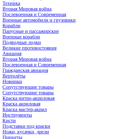
Техника
Вторая Мировая война
Послевоенная и Современная
Военные автомобили и грузовики
Корабли
Парусные и пассажирские
Военные корабли
Подводные лодки
Великие противостояния
Авиация
Вторая Мировая война
Послевоенная и Современная
Гражданская авиация
Вертолёты
Новинки
Сопутствующие товары
Сопутствующие товары
Краска нитро-акриловая
Краска акриловая
Краска мастер-акрил
Инструменты
Кисти
Подставки под краски
Ножи, кусачки, дрели
Пинцеты