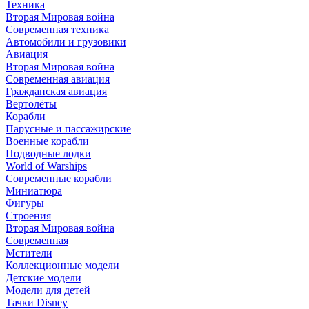
Техника
Вторая Мировая война
Современная техника
Автомобили и грузовики
Авиация
Вторая Мировая война
Современная авиация
Гражданская авиация
Вертолёты
Корабли
Парусные и пассажирские
Военные корабли
Подводные лодки
World of Warships
Современные корабли
Миниатюра
Фигуры
Строения
Вторая Мировая война
Современная
Мстители
Коллекционные модели
Детские модели
Модели для детей
Тачки Disney