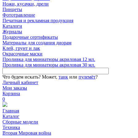
Ножи, кусачки, дрели
Пинцеты
Фототравление
Печатная и рекламная продукция
Каталоги
Журналы
Подарочные сертификаты
Материалы для создания диорам
Клей, грунт и лак
Окрасочные маски
Проливка для миниатюры акриловая 12 мл.
Проливка для миниатюры акриловая 30 мл.
Что будем искать?
Может,
танк
или
пулемёт
?
Личный кабинет
Мои заказы
Корзина
0
Главная
Каталог
Сборные модели
Техника
Вторая Мировая война