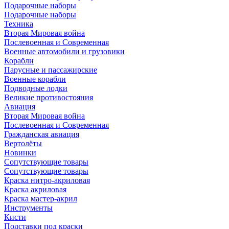
Подарочные наборы
Подарочные наборы
Техника
Вторая Мировая война
Послевоенная и Современная
Военные автомобили и грузовики
Корабли
Парусные и пассажирские
Военные корабли
Подводные лодки
Великие противостояния
Авиация
Вторая Мировая война
Послевоенная и Современная
Гражданская авиация
Вертолёты
Новинки
Сопутствующие товары
Сопутствующие товары
Краска нитро-акриловая
Краска акриловая
Краска мастер-акрил
Инструменты
Кисти
Подставки под краски