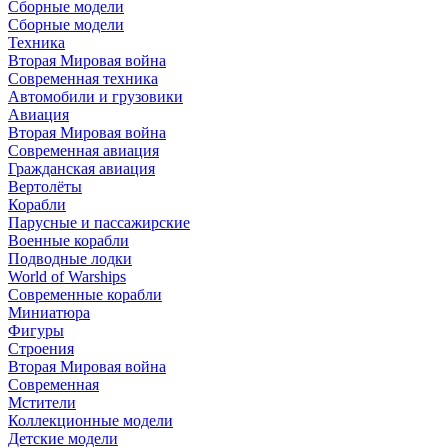
Сборные модели
Сборные модели
Техника
Вторая Мировая война
Современная техника
Автомобили и грузовики
Авиация
Вторая Мировая война
Современная авиация
Гражданская авиация
Вертолёты
Корабли
Парусные и пассажирские
Военные корабли
Подводные лодки
World of Warships
Современные корабли
Миниатюра
Фигуры
Строения
Вторая Мировая война
Современная
Мстители
Коллекционные модели
Детские модели