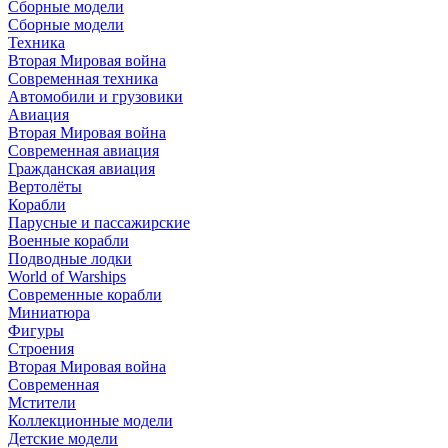
Сборные модели
Сборные модели
Техника
Вторая Мировая война
Современная техника
Автомобили и грузовики
Авиация
Вторая Мировая война
Современная авиация
Гражданская авиация
Вертолёты
Корабли
Парусные и пассажирские
Военные корабли
Подводные лодки
World of Warships
Современные корабли
Миниатюра
Фигуры
Строения
Вторая Мировая война
Современная
Мстители
Коллекционные модели
Детские модели