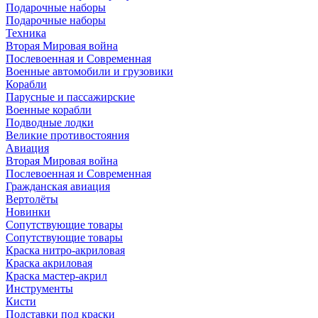
Подарочные наборы
Подарочные наборы
Техника
Вторая Мировая война
Послевоенная и Современная
Военные автомобили и грузовики
Корабли
Парусные и пассажирские
Военные корабли
Подводные лодки
Великие противостояния
Авиация
Вторая Мировая война
Послевоенная и Современная
Гражданская авиация
Вертолёты
Новинки
Сопутствующие товары
Сопутствующие товары
Краска нитро-акриловая
Краска акриловая
Краска мастер-акрил
Инструменты
Кисти
Подставки под краски