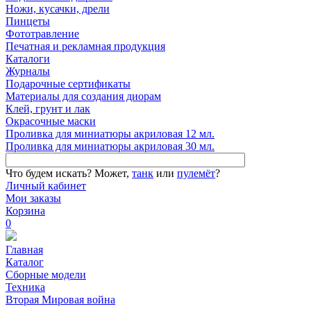
Ножи, кусачки, дрели
Пинцеты
Фототравление
Печатная и рекламная продукция
Каталоги
Журналы
Подарочные сертификаты
Материалы для создания диорам
Клей, грунт и лак
Окрасочные маски
Проливка для миниатюры акриловая 12 мл.
Проливка для миниатюры акриловая 30 мл.
Что будем искать?
Может,
танк
или
пулемёт
?
Личный кабинет
Мои заказы
Корзина
0
Главная
Каталог
Сборные модели
Техника
Вторая Мировая война