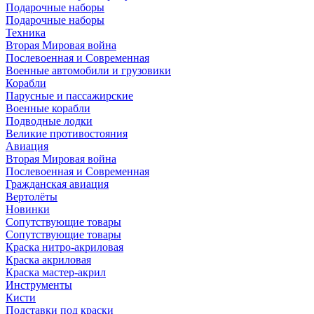
Подарочные наборы
Подарочные наборы
Техника
Вторая Мировая война
Послевоенная и Современная
Военные автомобили и грузовики
Корабли
Парусные и пассажирские
Военные корабли
Подводные лодки
Великие противостояния
Авиация
Вторая Мировая война
Послевоенная и Современная
Гражданская авиация
Вертолёты
Новинки
Сопутствующие товары
Сопутствующие товары
Краска нитро-акриловая
Краска акриловая
Краска мастер-акрил
Инструменты
Кисти
Подставки под краски