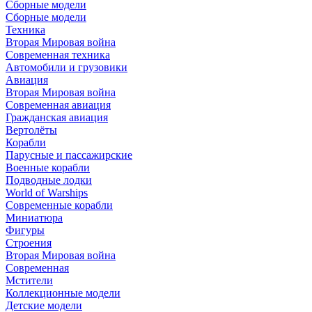
Сборные модели
Сборные модели
Техника
Вторая Мировая война
Современная техника
Автомобили и грузовики
Авиация
Вторая Мировая война
Современная авиация
Гражданская авиация
Вертолёты
Корабли
Парусные и пассажирские
Военные корабли
Подводные лодки
World of Warships
Современные корабли
Миниатюра
Фигуры
Строения
Вторая Мировая война
Современная
Мстители
Коллекционные модели
Детские модели