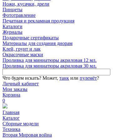
Ножи, кусачки, дрели
Пинцеты
Фототравление
Печатная и рекламная продукция
Каталоги
Журналы
Подарочные сертификаты
Материалы для создания диорам
Клей, грунт и лак
Окрасочные маски
Проливка для миниатюры акриловая 12 мл.
Проливка для миниатюры акриловая 30 мл.
Что будем искать?
Может,
танк
или
пулемёт
?
Личный кабинет
Мои заказы
Корзина
0
Главная
Каталог
Сборные модели
Техника
Вторая Мировая война