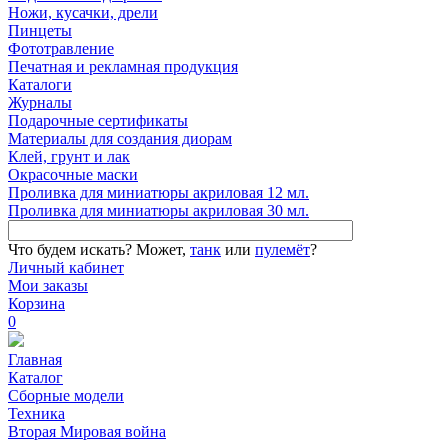
Ножи, кусачки, дрели
Пинцеты
Фототравление
Печатная и рекламная продукция
Каталоги
Журналы
Подарочные сертификаты
Материалы для создания диорам
Клей, грунт и лак
Окрасочные маски
Проливка для миниатюры акриловая 12 мл.
Проливка для миниатюры акриловая 30 мл.
Что будем искать?
Может,
танк
или
пулемёт
?
Личный кабинет
Мои заказы
Корзина
0
Главная
Каталог
Сборные модели
Техника
Вторая Мировая война