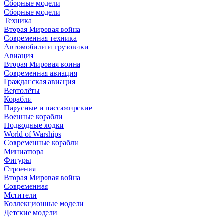
Сборные модели
Сборные модели
Техника
Вторая Мировая война
Современная техника
Автомобили и грузовики
Авиация
Вторая Мировая война
Современная авиация
Гражданская авиация
Вертолёты
Корабли
Парусные и пассажирские
Военные корабли
Подводные лодки
World of Warships
Современные корабли
Миниатюра
Фигуры
Строения
Вторая Мировая война
Современная
Мстители
Коллекционные модели
Детские модели