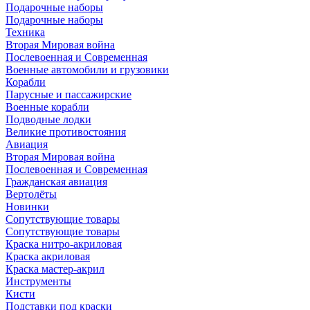
Подарочные наборы
Подарочные наборы
Техника
Вторая Мировая война
Послевоенная и Современная
Военные автомобили и грузовики
Корабли
Парусные и пассажирские
Военные корабли
Подводные лодки
Великие противостояния
Авиация
Вторая Мировая война
Послевоенная и Современная
Гражданская авиация
Вертолёты
Новинки
Сопутствующие товары
Сопутствующие товары
Краска нитро-акриловая
Краска акриловая
Краска мастер-акрил
Инструменты
Кисти
Подставки под краски