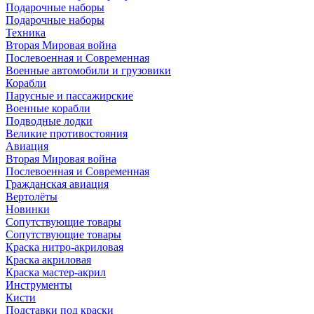
Подарочные наборы
Подарочные наборы
Техника
Вторая Мировая война
Послевоенная и Современная
Военные автомобили и грузовики
Корабли
Парусные и пассажирские
Военные корабли
Подводные лодки
Великие противостояния
Авиация
Вторая Мировая война
Послевоенная и Современная
Гражданская авиация
Вертолёты
Новинки
Сопутствующие товары
Сопутствующие товары
Краска нитро-акриловая
Краска акриловая
Краска мастер-акрил
Инструменты
Кисти
Подставки под краски