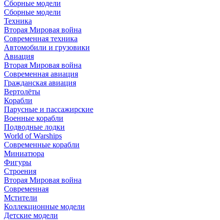
Сборные модели
Сборные модели
Техника
Вторая Мировая война
Современная техника
Автомобили и грузовики
Авиация
Вторая Мировая война
Современная авиация
Гражданская авиация
Вертолёты
Корабли
Парусные и пассажирские
Военные корабли
Подводные лодки
World of Warships
Современные корабли
Миниатюра
Фигуры
Строения
Вторая Мировая война
Современная
Мстители
Коллекционные модели
Детские модели