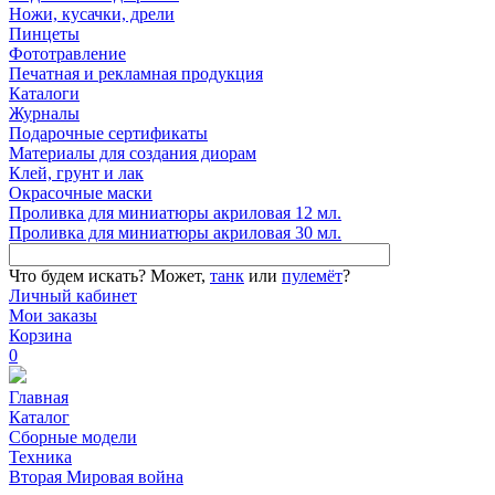
Ножи, кусачки, дрели
Пинцеты
Фототравление
Печатная и рекламная продукция
Каталоги
Журналы
Подарочные сертификаты
Материалы для создания диорам
Клей, грунт и лак
Окрасочные маски
Проливка для миниатюры акриловая 12 мл.
Проливка для миниатюры акриловая 30 мл.
Что будем искать?
Может,
танк
или
пулемёт
?
Личный кабинет
Мои заказы
Корзина
0
Главная
Каталог
Сборные модели
Техника
Вторая Мировая война