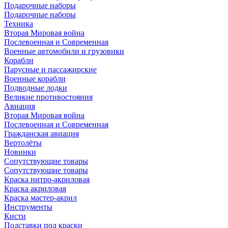
Подарочные наборы
Подарочные наборы
Техника
Вторая Мировая война
Послевоенная и Современная
Военные автомобили и грузовики
Корабли
Парусные и пассажирские
Военные корабли
Подводные лодки
Великие противостояния
Авиация
Вторая Мировая война
Послевоенная и Современная
Гражданская авиация
Вертолёты
Новинки
Сопутствующие товары
Сопутствующие товары
Краска нитро-акриловая
Краска акриловая
Краска мастер-акрил
Инструменты
Кисти
Подставки под краски