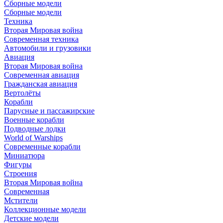
Сборные модели
Сборные модели
Техника
Вторая Мировая война
Современная техника
Автомобили и грузовики
Авиация
Вторая Мировая война
Современная авиация
Гражданская авиация
Вертолёты
Корабли
Парусные и пассажирские
Военные корабли
Подводные лодки
World of Warships
Современные корабли
Миниатюра
Фигуры
Строения
Вторая Мировая война
Современная
Мстители
Коллекционные модели
Детские модели