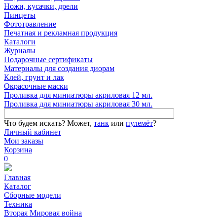
Ножи, кусачки, дрели
Пинцеты
Фототравление
Печатная и рекламная продукция
Каталоги
Журналы
Подарочные сертификаты
Материалы для создания диорам
Клей, грунт и лак
Окрасочные маски
Проливка для миниатюры акриловая 12 мл.
Проливка для миниатюры акриловая 30 мл.
Что будем искать?
Может,
танк
или
пулемёт
?
Личный кабинет
Мои заказы
Корзина
0
Главная
Каталог
Сборные модели
Техника
Вторая Мировая война