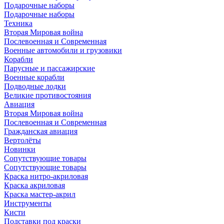
Подарочные наборы
Подарочные наборы
Техника
Вторая Мировая война
Послевоенная и Современная
Военные автомобили и грузовики
Корабли
Парусные и пассажирские
Военные корабли
Подводные лодки
Великие противостояния
Авиация
Вторая Мировая война
Послевоенная и Современная
Гражданская авиация
Вертолёты
Новинки
Сопутствующие товары
Сопутствующие товары
Краска нитро-акриловая
Краска акриловая
Краска мастер-акрил
Инструменты
Кисти
Подставки под краски