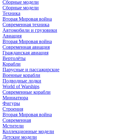
Сборные модели
Сборные модели
Техника
Вторая Мировая война
Современная техника
Автомобили и грузовики
Авиация
Вторая Мировая война
Современная авиация
Гражданская авиация
Вертолёты
Корабли
Парусные и пассажирские
Военные корабли
Подводные лодки
World of Warships
Современные корабли
Миниатюра
Фигуры
Строения
Вторая Мировая война
Современная
Мстители
Коллекционные модели
Детские модели