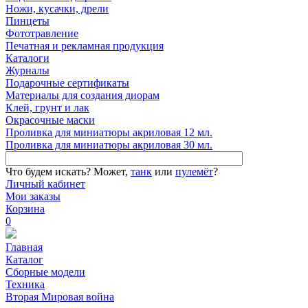
Ножи, кусачки, дрели
Пинцеты
Фототравление
Печатная и рекламная продукция
Каталоги
Журналы
Подарочные сертификаты
Материалы для создания диорам
Клей, грунт и лак
Окрасочные маски
Проливка для миниатюры акриловая 12 мл.
Проливка для миниатюры акриловая 30 мл.
Что будем искать?
Может,
танк
или
пулемёт
?
Личный кабинет
Мои заказы
Корзина
0
Главная
Каталог
Сборные модели
Техника
Вторая Мировая война