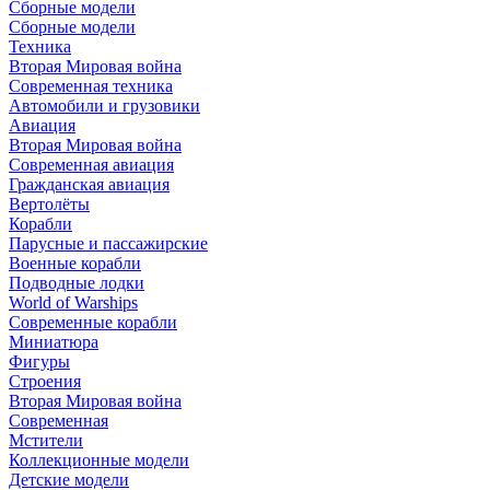
Сборные модели
Сборные модели
Техника
Вторая Мировая война
Современная техника
Автомобили и грузовики
Авиация
Вторая Мировая война
Современная авиация
Гражданская авиация
Вертолёты
Корабли
Парусные и пассажирские
Военные корабли
Подводные лодки
World of Warships
Современные корабли
Миниатюра
Фигуры
Строения
Вторая Мировая война
Современная
Мстители
Коллекционные модели
Детские модели