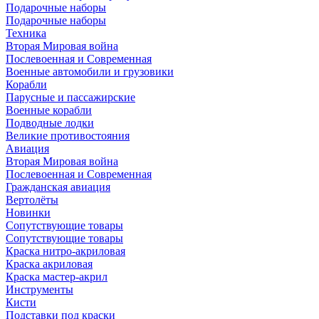
Подарочные наборы
Подарочные наборы
Техника
Вторая Мировая война
Послевоенная и Современная
Военные автомобили и грузовики
Корабли
Парусные и пассажирские
Военные корабли
Подводные лодки
Великие противостояния
Авиация
Вторая Мировая война
Послевоенная и Современная
Гражданская авиация
Вертолёты
Новинки
Сопутствующие товары
Сопутствующие товары
Краска нитро-акриловая
Краска акриловая
Краска мастер-акрил
Инструменты
Кисти
Подставки под краски