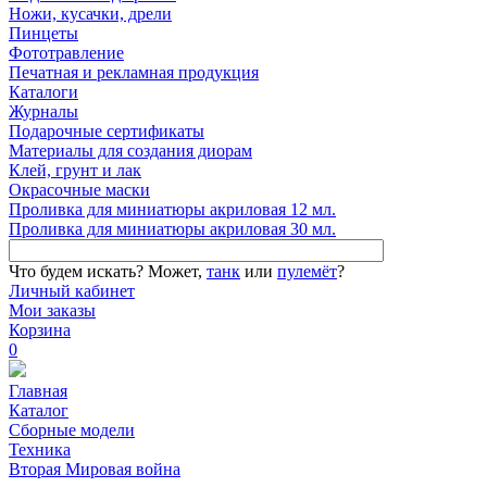
Ножи, кусачки, дрели
Пинцеты
Фототравление
Печатная и рекламная продукция
Каталоги
Журналы
Подарочные сертификаты
Материалы для создания диорам
Клей, грунт и лак
Окрасочные маски
Проливка для миниатюры акриловая 12 мл.
Проливка для миниатюры акриловая 30 мл.
Что будем искать?
Может,
танк
или
пулемёт
?
Личный кабинет
Мои заказы
Корзина
0
Главная
Каталог
Сборные модели
Техника
Вторая Мировая война