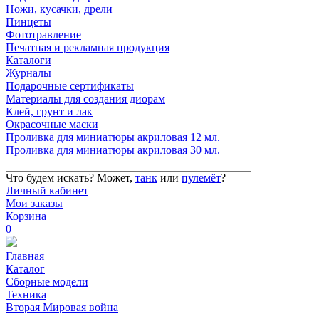
Ножи, кусачки, дрели
Пинцеты
Фототравление
Печатная и рекламная продукция
Каталоги
Журналы
Подарочные сертификаты
Материалы для создания диорам
Клей, грунт и лак
Окрасочные маски
Проливка для миниатюры акриловая 12 мл.
Проливка для миниатюры акриловая 30 мл.
Что будем искать?
Может,
танк
или
пулемёт
?
Личный кабинет
Мои заказы
Корзина
0
Главная
Каталог
Сборные модели
Техника
Вторая Мировая война