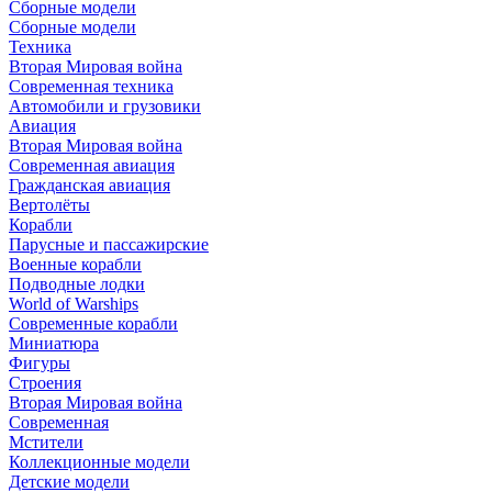
Сборные модели
Сборные модели
Техника
Вторая Мировая война
Современная техника
Автомобили и грузовики
Авиация
Вторая Мировая война
Современная авиация
Гражданская авиация
Вертолёты
Корабли
Парусные и пассажирские
Военные корабли
Подводные лодки
World of Warships
Современные корабли
Миниатюра
Фигуры
Строения
Вторая Мировая война
Современная
Мстители
Коллекционные модели
Детские модели