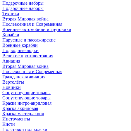
Подарочные наборы
Подарочные наборы
Техника
Вторая Мировая война
Послевоенная и Современная
Военные автомобили и грузовики
Корабли
Парусные и пассажирские
Военные корабли
Подводные лодки
Великие противостояния
Авиация
Вторая Мировая война
Послевоенная и Современная
Гражданская авиация
Вертолёты
Новинки
Сопутствующие товары
Сопутствующие товары
Краска нитро-акриловая
Краска акриловая
Краска мастер-акрил
Инструменты
Кисти
Подставки под краски