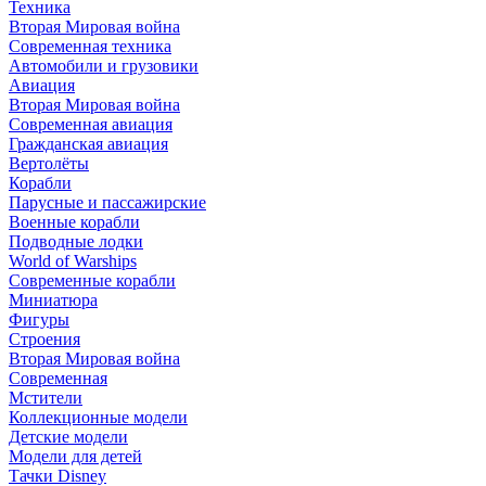
Техника
Вторая Мировая война
Современная техника
Автомобили и грузовики
Авиация
Вторая Мировая война
Современная авиация
Гражданская авиация
Вертолёты
Корабли
Парусные и пассажирские
Военные корабли
Подводные лодки
World of Warships
Современные корабли
Миниатюра
Фигуры
Строения
Вторая Мировая война
Современная
Мстители
Коллекционные модели
Детские модели
Модели для детей
Тачки Disney