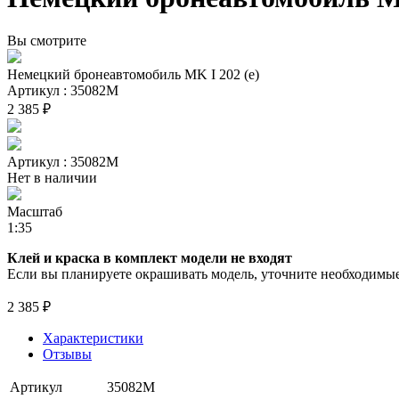
Вы смотрите
Немецкий бронеавтомобиль MK I 202 (e)
Артикул : 35082М
2 385 ₽
Артикул : 35082М
Нет в наличии
Масштаб
1:35
Клей и краска в комплект модели не входят
Если вы планируете окрашивать модель, уточните необходимые 
2 385 ₽
Характеристики
Отзывы
Артикул
35082М