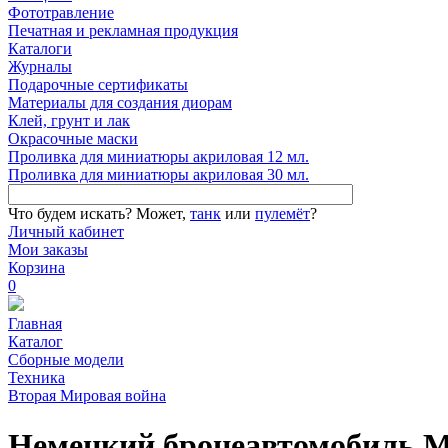
Фототравление
Печатная и рекламная продукция
Каталоги
Журналы
Подарочные сертификаты
Материалы для создания диорам
Клей, грунт и лак
Окрасочные маски
Проливка для миниатюры акриловая 12 мл.
Проливка для миниатюры акриловая 30 мл.
Что будем искать?
Может,
танк
или
пулемёт
?
Личный кабинет
Мои заказы
Корзина
0
Главная
Каталог
Сборные модели
Техника
Вторая Мировая война
Немецкий бронеавтомобиль MK