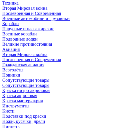
Техника
Вторая Мировая война
Послевоенная и Современная
Военные автомобили и грузовики
Корабли
Парусные и пассажирские
Военные корабли
Подводные лодки
Великие противостояния
Авиация
Вторая Мировая война
Послевоенная и Современная
Гражданская авиация
Вертолёты
Новинки
Сопутствующие товары
Сопутствующие товары
Краска нитро-акриловая
Краска акриловая
Краска мастер-акрил
Инструменты
Кисти
Подставки под краски
Ножи, кусачки, дрели
Пинцеты