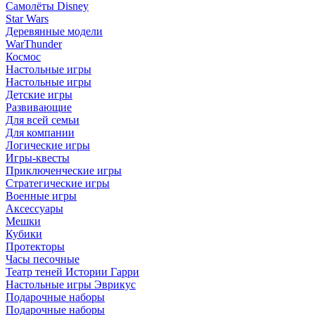
Самолёты Disney
Star Wars
Деревянные модели
WarThunder
Космос
Настольные игры
Настольные игры
Детские игры
Развивающие
Для всей семьи
Для компании
Логические игры
Игры-квесты
Приключенческие игры
Стратегические игры
Военные игры
Аксессуары
Мешки
Кубики
Протекторы
Часы песочные
Театр теней Истории Гарри
Настольные игры Эврикус
Подарочные наборы
Подарочные наборы