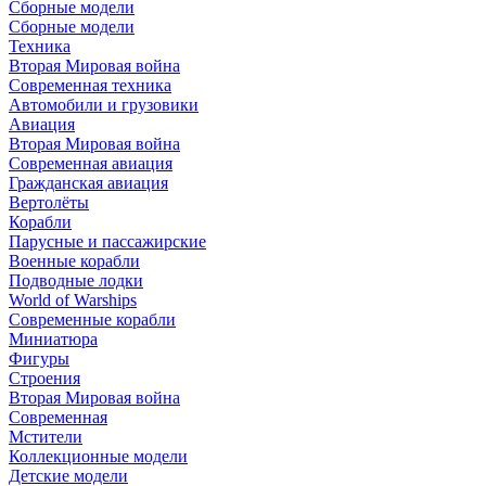
Сборные модели
Сборные модели
Техника
Вторая Мировая война
Современная техника
Автомобили и грузовики
Авиация
Вторая Мировая война
Современная авиация
Гражданская авиация
Вертолёты
Корабли
Парусные и пассажирские
Военные корабли
Подводные лодки
World of Warships
Современные корабли
Миниатюра
Фигуры
Строения
Вторая Мировая война
Современная
Мстители
Коллекционные модели
Детские модели