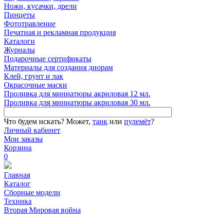
Ножи, кусачки, дрели
Пинцеты
Фототравление
Печатная и рекламная продукция
Каталоги
Журналы
Подарочные сертификаты
Материалы для создания диорам
Клей, грунт и лак
Окрасочные маски
Проливка для миниатюры акриловая 12 мл.
Проливка для миниатюры акриловая 30 мл.
Что будем искать?
Может,
танк
или
пулемёт
?
Личный кабинет
Мои заказы
Корзина
0
Главная
Каталог
Сборные модели
Техника
Вторая Мировая война