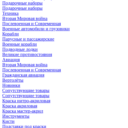
Подарочные наборы
Подарочные наборы
Техника
Вторая Мировая война
Послевоенная и Современная
Военные автомобили и грузовики
Корабли
Парусные и пассажирские
Военные корабли
Подводные лодки
Великие противостояния
Авиация
Вторая Мировая война
Послевоенная и Современная
Гражданская авиация
Вертолёты
Новинки
Сопутствующие товары
Сопутствующие товары
Краска нитро-акриловая
Краска акриловая
Краска мастер-акрил
Инструменты
Кисти
Подставки под краски