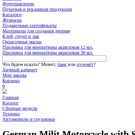
Фототравление
Печатная и рекламная продукция
Каталоги
Журналы
Подарочные сертификаты
Материалы для создания диорам
Клей, грунт и лак
Окрасочные маски
Проливка для миниатюры акриловая 12 мл.
Проливка для миниатюры акриловая 30 мл.
Что будем искать?
Может,
танк
или
пулемёт
?
Личный кабинет
Мои заказы
Корзина
0
Главная
Каталог
Сборные модели
Техника
Автомобили и грузовики
German Milit.Motorcycle with 