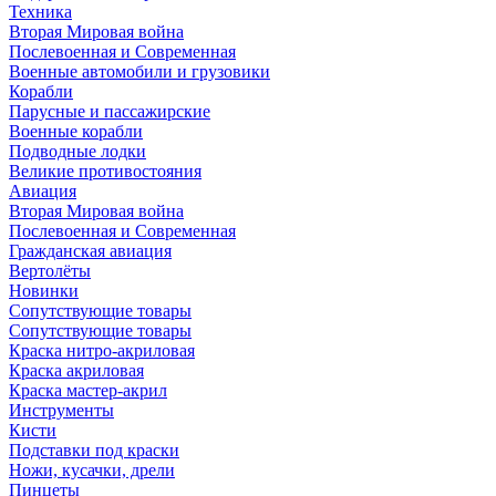
Техника
Вторая Мировая война
Послевоенная и Современная
Военные автомобили и грузовики
Корабли
Парусные и пассажирские
Военные корабли
Подводные лодки
Великие противостояния
Авиация
Вторая Мировая война
Послевоенная и Современная
Гражданская авиация
Вертолёты
Новинки
Сопутствующие товары
Сопутствующие товары
Краска нитро-акриловая
Краска акриловая
Краска мастер-акрил
Инструменты
Кисти
Подставки под краски
Ножи, кусачки, дрели
Пинцеты