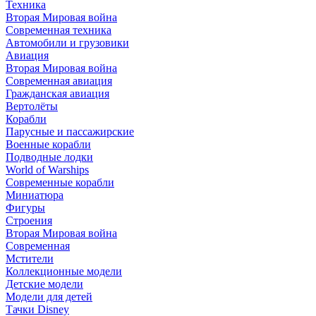
Техника
Вторая Мировая война
Современная техника
Автомобили и грузовики
Авиация
Вторая Мировая война
Современная авиация
Гражданская авиация
Вертолёты
Корабли
Парусные и пассажирские
Военные корабли
Подводные лодки
World of Warships
Современные корабли
Миниатюра
Фигуры
Строения
Вторая Мировая война
Современная
Мстители
Коллекционные модели
Детские модели
Модели для детей
Тачки Disney