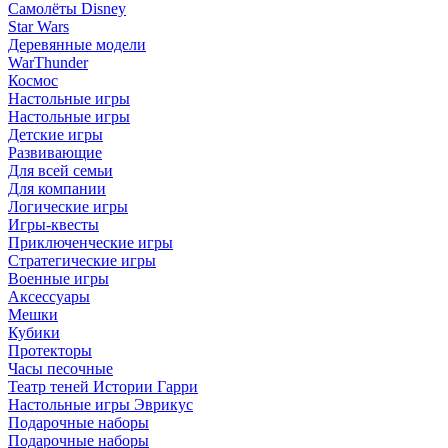
Самолёты Disney
Star Wars
Деревянные модели
WarThunder
Космос
Настольные игры
Настольные игры
Детские игры
Развивающие
Для всей семьи
Для компании
Логические игры
Игры-квесты
Приключенческие игры
Стратегические игры
Военные игры
Аксессуары
Мешки
Кубики
Протекторы
Часы песочные
Театр теней Истории Гарри
Настольные игры Эврикус
Подарочные наборы
Подарочные наборы