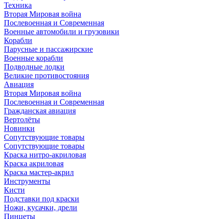
Техника
Вторая Мировая война
Послевоенная и Современная
Военные автомобили и грузовики
Корабли
Парусные и пассажирские
Военные корабли
Подводные лодки
Великие противостояния
Авиация
Вторая Мировая война
Послевоенная и Современная
Гражданская авиация
Вертолёты
Новинки
Сопутствующие товары
Сопутствующие товары
Краска нитро-акриловая
Краска акриловая
Краска мастер-акрил
Инструменты
Кисти
Подставки под краски
Ножи, кусачки, дрели
Пинцеты