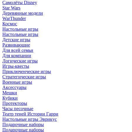
Самолёты Disney
Star Wars
Деревянные модели
WarThunder
Космос
Настольные игры
Настольные игры
Детские игры
Развивающие
Для всей семьи
Для компании
Логические игры
Игры-квесты
Приключенческие игры
Стратегические игры
Военные игры
Аксессуары
Мешки
Кубики
Протекторы
Часы песочные
Театр теней Истории Гарри
Настольные игры Эврикус
Подарочные наборы
Подарочные наборы