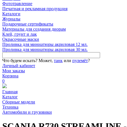
Фототравление
Печатная и рекламная продукция
Каталоги
Журналы
Подарочные сертификаты
Материалы для создания диорам
Клей, грунт и лак
Окрасочные маски
Проливка для миниатюры акриловая 12 мл.
Проливка для миниатюры акриловая 30 мл.
Что будем искать?
Может,
танк
или
пулемёт
?
Личный кабинет
Мои заказы
Корзина
0
Главная
Каталог
Сборные модели
Техника
Автомобили и грузовики
SCANIA R730 STREAMLINE 