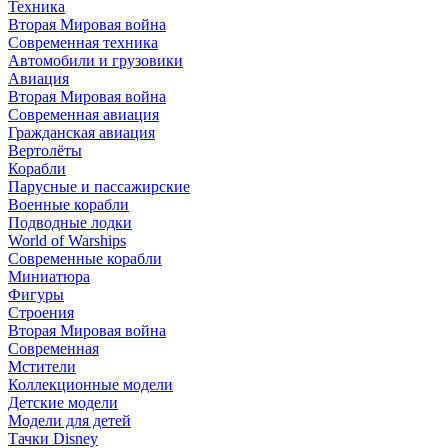
Техника
Вторая Мировая война
Современная техника
Автомобили и грузовики
Авиация
Вторая Мировая война
Современная авиация
Гражданская авиация
Вертолёты
Корабли
Парусные и пассажирские
Военные корабли
Подводные лодки
World of Warships
Современные корабли
Миниатюра
Фигуры
Строения
Вторая Мировая война
Современная
Мстители
Коллекционные модели
Детские модели
Модели для детей
Тачки Disney