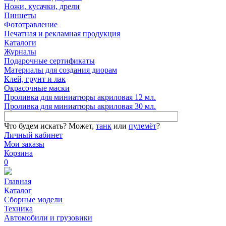
Ножи, кусачки, дрели
Пинцеты
Фототравление
Печатная и рекламная продукция
Каталоги
Журналы
Подарочные сертификаты
Материалы для создания диорам
Клей, грунт и лак
Окрасочные маски
Проливка для миниатюры акриловая 12 мл.
Проливка для миниатюры акриловая 30 мл.
Что будем искать?
Может,
танк
или
пулемёт
?
Личный кабинет
Мои заказы
Корзина
0
Главная
Каталог
Сборные модели
Техника
Автомобили и грузовики