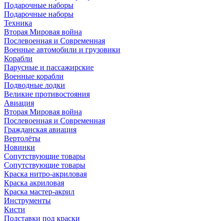
Подарочные наборы
Подарочные наборы
Техника
Вторая Мировая война
Послевоенная и Современная
Военные автомобили и грузовики
Корабли
Парусные и пассажирские
Военные корабли
Подводные лодки
Великие противостояния
Авиация
Вторая Мировая война
Послевоенная и Современная
Гражданская авиация
Вертолёты
Новинки
Сопутствующие товары
Сопутствующие товары
Краска нитро-акриловая
Краска акриловая
Краска мастер-акрил
Инструменты
Кисти
Подставки под краски