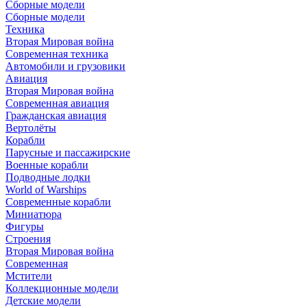
Сборные модели
Сборные модели
Техника
Вторая Мировая война
Современная техника
Автомобили и грузовики
Авиация
Вторая Мировая война
Современная авиация
Гражданская авиация
Вертолёты
Корабли
Парусные и пассажирские
Военные корабли
Подводные лодки
World of Warships
Современные корабли
Миниатюра
Фигуры
Строения
Вторая Мировая война
Современная
Мстители
Коллекционные модели
Детские модели