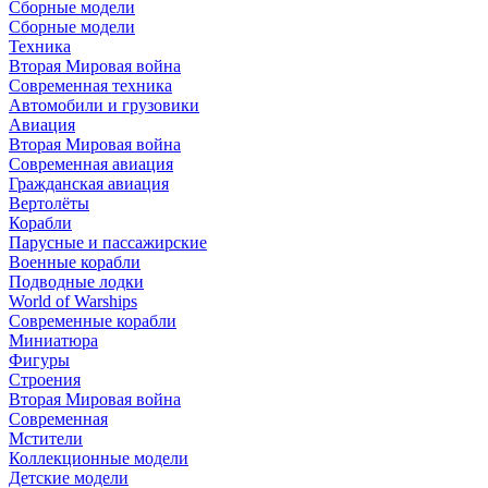
Сборные модели
Сборные модели
Техника
Вторая Мировая война
Современная техника
Автомобили и грузовики
Авиация
Вторая Мировая война
Современная авиация
Гражданская авиация
Вертолёты
Корабли
Парусные и пассажирские
Военные корабли
Подводные лодки
World of Warships
Современные корабли
Миниатюра
Фигуры
Строения
Вторая Мировая война
Современная
Мстители
Коллекционные модели
Детские модели