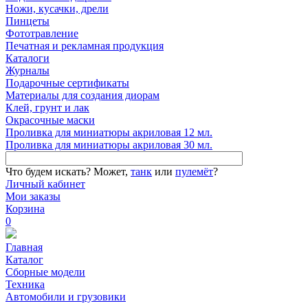
Ножи, кусачки, дрели
Пинцеты
Фототравление
Печатная и рекламная продукция
Каталоги
Журналы
Подарочные сертификаты
Материалы для создания диорам
Клей, грунт и лак
Окрасочные маски
Проливка для миниатюры акриловая 12 мл.
Проливка для миниатюры акриловая 30 мл.
Что будем искать?
Может,
танк
или
пулемёт
?
Личный кабинет
Мои заказы
Корзина
0
Главная
Каталог
Сборные модели
Техника
Автомобили и грузовики