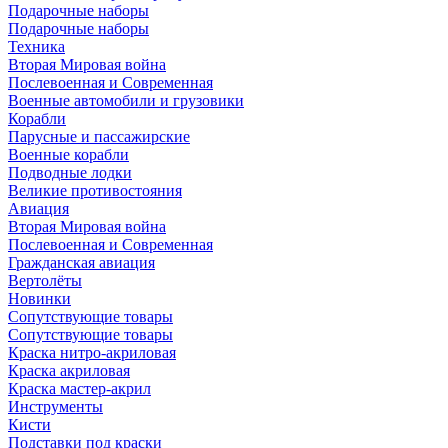
Подарочные наборы
Подарочные наборы
Техника
Вторая Мировая война
Послевоенная и Современная
Военные автомобили и грузовики
Корабли
Парусные и пассажирские
Военные корабли
Подводные лодки
Великие противостояния
Авиация
Вторая Мировая война
Послевоенная и Современная
Гражданская авиация
Вертолёты
Новинки
Сопутствующие товары
Сопутствующие товары
Краска нитро-акриловая
Краска акриловая
Краска мастер-акрил
Инструменты
Кисти
Подставки под краски