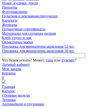
Ножи, кусачки, дрели
Пинцеты
Фототравление
Печатная и рекламная продукция
Каталоги
Журналы
Подарочные сертификаты
Материалы для создания диорам
Клей, грунт и лак
Окрасочные маски
Проливка для миниатюры акриловая 12 мл.
Проливка для миниатюры акриловая 30 мл.
Что будем искать?
Может,
танк
или
пулемёт
?
Личный кабинет
Мои заказы
Корзина
0
Главная
Каталог
Сборные модели
Техника
Автомобили и грузовики