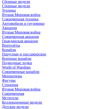
Сборные модели
Сборные модели
Техника
Вторая Мировая война
Современная техника
Автомобили и грузовики
Авиация
Вторая Мировая война
Современная авиация
Гражданская авиация
Вертолёты
Корабли
Парусные и пассажирские
Военные корабли
Подводные лодки
World of Warships
Современные корабли
Миниатюра
Фигуры
Строения
Вторая Мировая война
Современная
Мстители
Коллекционные модели
Детские модели