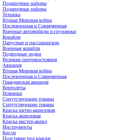
Подарочные наборы
Подарочные наборы
Техника
Вторая Мировая война
Послевоенная и Современная
Военные автомобили и грузовики
Корабли
Парусные и пассажирские
Военные корабли
Подводные лодки
Великие противостояния
Авиация
Вторая Мировая война
Послевоенная и Современная
Гражданская авиация
Вертолёты
Новинки
Сопутствующие товары
Сопутствующие товары
Краска нитро-акриловая
Краска акриловая
Краска мастер-акрил
Инструменты
Кисти
Подставки под краски