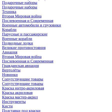
Подарочные наборы
Подарочные наборы
Техника
Вторая Мировая война
Послевоенная и Современная
Военные автомобили и грузовики
Корабли
Парусные и пассажирские
Военные корабли
Подводные лодки
Великие противостояния
Авиация
Вторая Мировая война
Послевоенная и Современная
Гражданская авиация
Вертолёты
Новинки
Сопутствующие товары
Сопутствующие товары
Краска нитро-акриловая
Краска акриловая
Краска мастер-акрил
Инструменты
Кисти
Подставки под краски