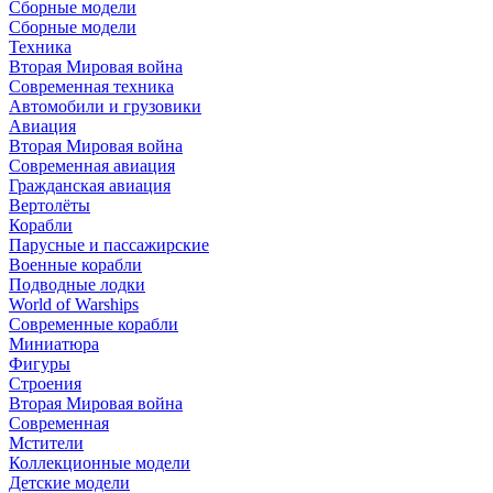
Сборные модели
Сборные модели
Техника
Вторая Мировая война
Современная техника
Автомобили и грузовики
Авиация
Вторая Мировая война
Современная авиация
Гражданская авиация
Вертолёты
Корабли
Парусные и пассажирские
Военные корабли
Подводные лодки
World of Warships
Современные корабли
Миниатюра
Фигуры
Строения
Вторая Мировая война
Современная
Мстители
Коллекционные модели
Детские модели