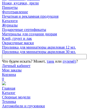
Ножи, кусачки, дрели
Пинцеты
Фототравление
Печатная и рекламная продукция
Каталоги
Журналы
Подарочные сертификаты
Материалы для создания диорам
Клей, грунт и лак
Окрасочные маски
Проливка для миниатюры акриловая 12 мл.
Проливка для миниатюры акриловая 30 мл.
Что будем искать?
Может,
танк
или
пулемёт
?
Личный кабинет
Мои заказы
Корзина
0
Главная
Каталог
Сборные модели
Техника
Автомобили и грузовики