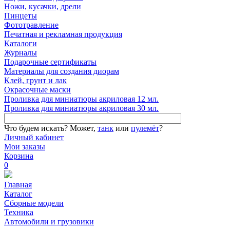
Ножи, кусачки, дрели
Пинцеты
Фототравление
Печатная и рекламная продукция
Каталоги
Журналы
Подарочные сертификаты
Материалы для создания диорам
Клей, грунт и лак
Окрасочные маски
Проливка для миниатюры акриловая 12 мл.
Проливка для миниатюры акриловая 30 мл.
Что будем искать?
Может,
танк
или
пулемёт
?
Личный кабинет
Мои заказы
Корзина
0
Главная
Каталог
Сборные модели
Техника
Автомобили и грузовики