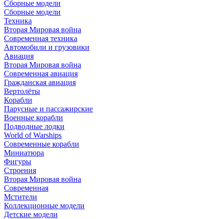
Сборные модели
Сборные модели
Техника
Вторая Мировая война
Современная техника
Автомобили и грузовики
Авиация
Вторая Мировая война
Современная авиация
Гражданская авиация
Вертолёты
Корабли
Парусные и пассажирские
Военные корабли
Подводные лодки
World of Warships
Современные корабли
Миниатюра
Фигуры
Строения
Вторая Мировая война
Современная
Мстители
Коллекционные модели
Детские модели