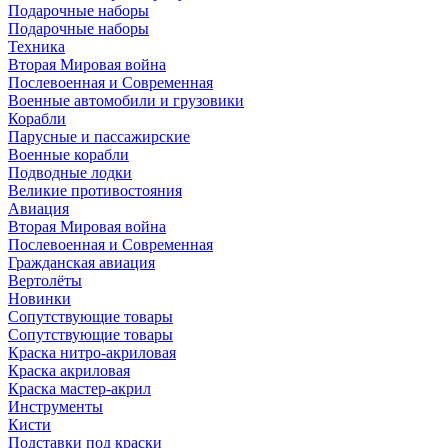
Подарочные наборы
Подарочные наборы
Техника
Вторая Мировая война
Послевоенная и Современная
Военные автомобили и грузовики
Корабли
Парусные и пассажирские
Военные корабли
Подводные лодки
Великие противостояния
Авиация
Вторая Мировая война
Послевоенная и Современная
Гражданская авиация
Вертолёты
Новинки
Сопутствующие товары
Сопутствующие товары
Краска нитро-акриловая
Краска акриловая
Краска мастер-акрил
Инструменты
Кисти
Подставки под краски