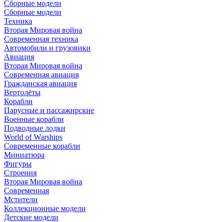
Сборные модели
Сборные модели
Техника
Вторая Мировая война
Современная техника
Автомобили и грузовики
Авиация
Вторая Мировая война
Современная авиация
Гражданская авиация
Вертолёты
Корабли
Парусные и пассажирские
Военные корабли
Подводные лодки
World of Warships
Современные корабли
Миниатюра
Фигуры
Строения
Вторая Мировая война
Современная
Мстители
Коллекционные модели
Детские модели