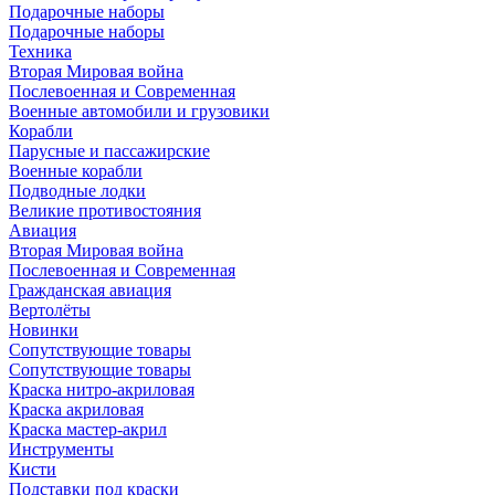
Подарочные наборы
Подарочные наборы
Техника
Вторая Мировая война
Послевоенная и Современная
Военные автомобили и грузовики
Корабли
Парусные и пассажирские
Военные корабли
Подводные лодки
Великие противостояния
Авиация
Вторая Мировая война
Послевоенная и Современная
Гражданская авиация
Вертолёты
Новинки
Сопутствующие товары
Сопутствующие товары
Краска нитро-акриловая
Краска акриловая
Краска мастер-акрил
Инструменты
Кисти
Подставки под краски