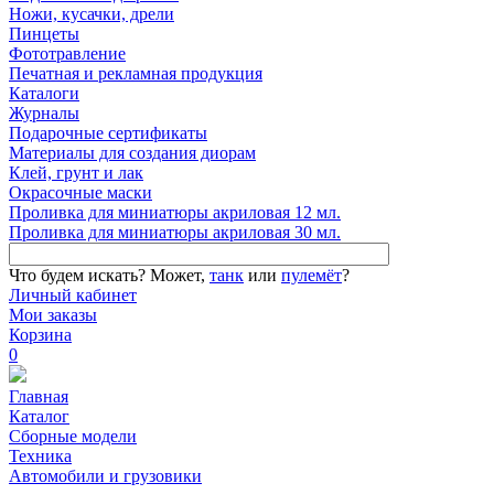
Ножи, кусачки, дрели
Пинцеты
Фототравление
Печатная и рекламная продукция
Каталоги
Журналы
Подарочные сертификаты
Материалы для создания диорам
Клей, грунт и лак
Окрасочные маски
Проливка для миниатюры акриловая 12 мл.
Проливка для миниатюры акриловая 30 мл.
Что будем искать?
Может,
танк
или
пулемёт
?
Личный кабинет
Мои заказы
Корзина
0
Главная
Каталог
Сборные модели
Техника
Автомобили и грузовики