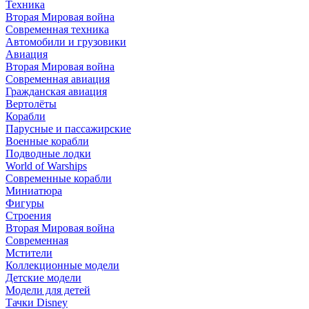
Техника
Вторая Мировая война
Современная техника
Автомобили и грузовики
Авиация
Вторая Мировая война
Современная авиация
Гражданская авиация
Вертолёты
Корабли
Парусные и пассажирские
Военные корабли
Подводные лодки
World of Warships
Современные корабли
Миниатюра
Фигуры
Строения
Вторая Мировая война
Современная
Мстители
Коллекционные модели
Детские модели
Модели для детей
Тачки Disney