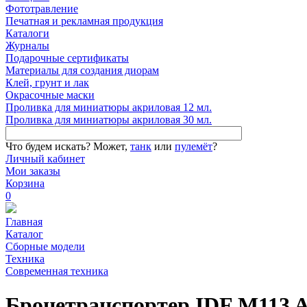
Фототравление
Печатная и рекламная продукция
Каталоги
Журналы
Подарочные сертификаты
Материалы для создания диорам
Клей, грунт и лак
Окрасочные маски
Проливка для миниатюры акриловая 12 мл.
Проливка для миниатюры акриловая 30 мл.
Что будем искать?
Может,
танк
или
пулемёт
?
Личный кабинет
Мои заказы
Корзина
0
Главная
Каталог
Сборные модели
Техника
Современная техника
Бронетранспортер IDF M113