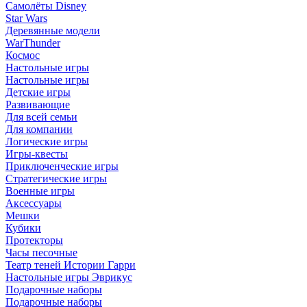
Самолёты Disney
Star Wars
Деревянные модели
WarThunder
Космос
Настольные игры
Настольные игры
Детские игры
Развивающие
Для всей семьи
Для компании
Логические игры
Игры-квесты
Приключенческие игры
Стратегические игры
Военные игры
Аксессуары
Мешки
Кубики
Протекторы
Часы песочные
Театр теней Истории Гарри
Настольные игры Эврикус
Подарочные наборы
Подарочные наборы