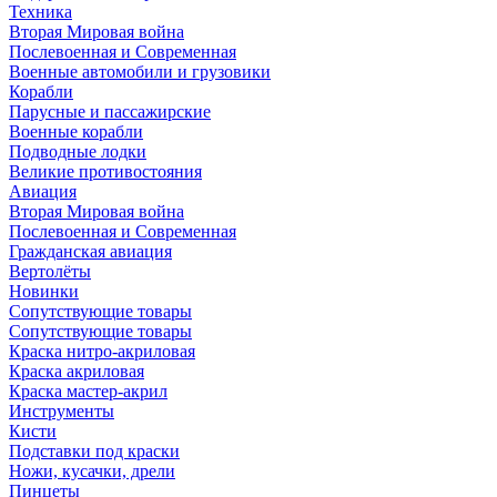
Техника
Вторая Мировая война
Послевоенная и Современная
Военные автомобили и грузовики
Корабли
Парусные и пассажирские
Военные корабли
Подводные лодки
Великие противостояния
Авиация
Вторая Мировая война
Послевоенная и Современная
Гражданская авиация
Вертолёты
Новинки
Сопутствующие товары
Сопутствующие товары
Краска нитро-акриловая
Краска акриловая
Краска мастер-акрил
Инструменты
Кисти
Подставки под краски
Ножи, кусачки, дрели
Пинцеты