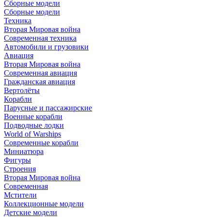
Сборные модели
Сборные модели
Техника
Вторая Мировая война
Современная техника
Автомобили и грузовики
Авиация
Вторая Мировая война
Современная авиация
Гражданская авиация
Вертолёты
Корабли
Парусные и пассажирские
Военные корабли
Подводные лодки
World of Warships
Современные корабли
Миниатюра
Фигуры
Строения
Вторая Мировая война
Современная
Мстители
Коллекционные модели
Детские модели