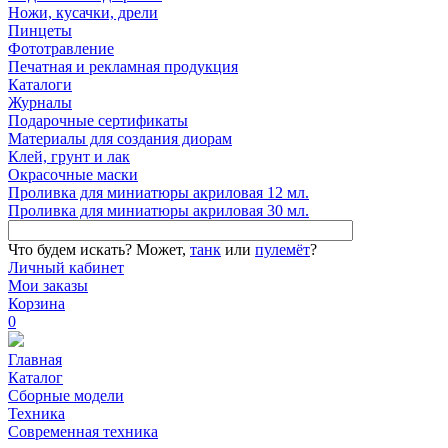
Ножи, кусачки, дрели
Пинцеты
Фототравление
Печатная и рекламная продукция
Каталоги
Журналы
Подарочные сертификаты
Материалы для создания диорам
Клей, грунт и лак
Окрасочные маски
Проливка для миниатюры акриловая 12 мл.
Проливка для миниатюры акриловая 30 мл.
Что будем искать?
Может,
танк
или
пулемёт
?
Личный кабинет
Мои заказы
Корзина
0
Главная
Каталог
Сборные модели
Техника
Современная техника