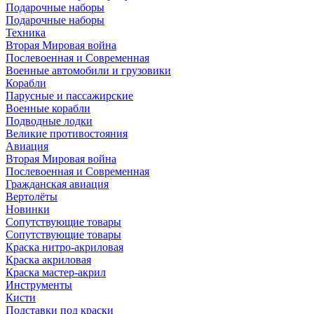
Подарочные наборы
Подарочные наборы
Техника
Вторая Мировая война
Послевоенная и Современная
Военные автомобили и грузовики
Корабли
Парусные и пассажирские
Военные корабли
Подводные лодки
Великие противостояния
Авиация
Вторая Мировая война
Послевоенная и Современная
Гражданская авиация
Вертолёты
Новинки
Сопутствующие товары
Сопутствующие товары
Краска нитро-акриловая
Краска акриловая
Краска мастер-акрил
Инструменты
Кисти
Подставки под краски