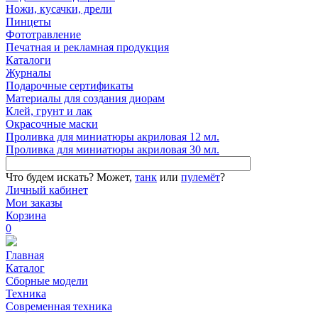
Ножи, кусачки, дрели
Пинцеты
Фототравление
Печатная и рекламная продукция
Каталоги
Журналы
Подарочные сертификаты
Материалы для создания диорам
Клей, грунт и лак
Окрасочные маски
Проливка для миниатюры акриловая 12 мл.
Проливка для миниатюры акриловая 30 мл.
Что будем искать?
Может,
танк
или
пулемёт
?
Личный кабинет
Мои заказы
Корзина
0
Главная
Каталог
Сборные модели
Техника
Современная техника