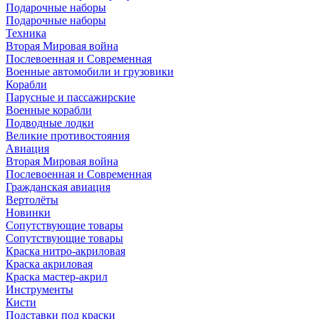
Подарочные наборы
Подарочные наборы
Техника
Вторая Мировая война
Послевоенная и Современная
Военные автомобили и грузовики
Корабли
Парусные и пассажирские
Военные корабли
Подводные лодки
Великие противостояния
Авиация
Вторая Мировая война
Послевоенная и Современная
Гражданская авиация
Вертолёты
Новинки
Сопутствующие товары
Сопутствующие товары
Краска нитро-акриловая
Краска акриловая
Краска мастер-акрил
Инструменты
Кисти
Подставки под краски