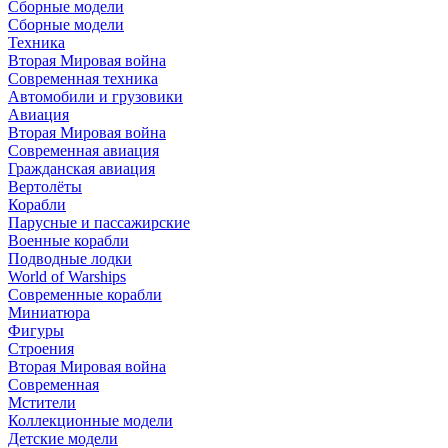
Сборные модели
Сборные модели
Техника
Вторая Мировая война
Современная техника
Автомобили и грузовики
Авиация
Вторая Мировая война
Современная авиация
Гражданская авиация
Вертолёты
Корабли
Парусные и пассажирские
Военные корабли
Подводные лодки
World of Warships
Современные корабли
Миниатюра
Фигуры
Строения
Вторая Мировая война
Современная
Мстители
Коллекционные модели
Детские модели