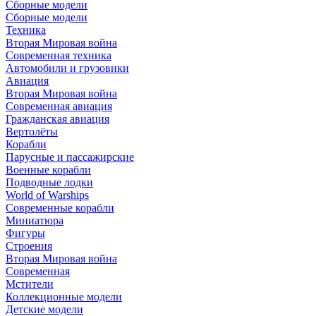
Сборные модели
Сборные модели
Техника
Вторая Мировая война
Современная техника
Автомобили и грузовики
Авиация
Вторая Мировая война
Современная авиация
Гражданская авиация
Вертолёты
Корабли
Парусные и пассажирские
Военные корабли
Подводные лодки
World of Warships
Современные корабли
Миниатюра
Фигуры
Строения
Вторая Мировая война
Современная
Мстители
Коллекционные модели
Детские модели