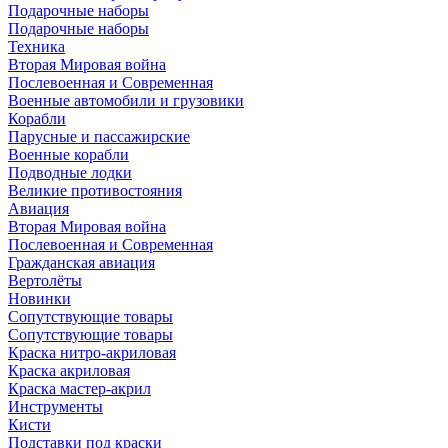
Подарочные наборы
Подарочные наборы
Техника
Вторая Мировая война
Послевоенная и Современная
Военные автомобили и грузовики
Корабли
Парусные и пассажирские
Военные корабли
Подводные лодки
Великие противостояния
Авиация
Вторая Мировая война
Послевоенная и Современная
Гражданская авиация
Вертолёты
Новинки
Сопутствующие товары
Сопутствующие товары
Краска нитро-акриловая
Краска акриловая
Краска мастер-акрил
Инструменты
Кисти
Подставки под краски