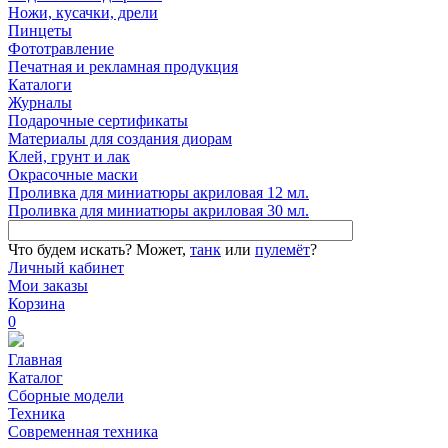
Ножи, кусачки, дрели
Пинцеты
Фототравление
Печатная и рекламная продукция
Каталоги
Журналы
Подарочные сертификаты
Материалы для создания диорам
Клей, грунт и лак
Окрасочные маски
Проливка для миниатюры акриловая 12 мл.
Проливка для миниатюры акриловая 30 мл.
Что будем искать?
Может,
танк
или
пулемёт
?
Личный кабинет
Мои заказы
Корзина
0
Главная
Каталог
Сборные модели
Техника
Современная техника