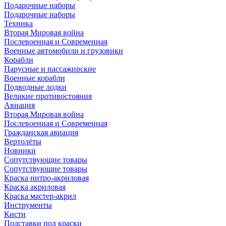
Подарочные наборы
Подарочные наборы
Техника
Вторая Мировая война
Послевоенная и Современная
Военные автомобили и грузовики
Корабли
Парусные и пассажирские
Военные корабли
Подводные лодки
Великие противостояния
Авиация
Вторая Мировая война
Послевоенная и Современная
Гражданская авиация
Вертолёты
Новинки
Сопутствующие товары
Сопутствующие товары
Краска нитро-акриловая
Краска акриловая
Краска мастер-акрил
Инструменты
Кисти
Подставки под краски