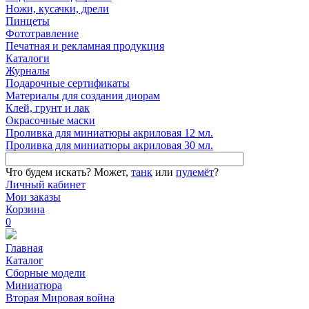
Ножи, кусачки, дрели
Пинцеты
Фототравление
Печатная и рекламная продукция
Каталоги
Журналы
Подарочные сертификаты
Материалы для создания диорам
Клей, грунт и лак
Окрасочные маски
Проливка для миниатюры акриловая 12 мл.
Проливка для миниатюры акриловая 30 мл.
Что будем искать?
Может,
танк
или
пулемёт
?
Личный кабинет
Мои заказы
Корзина
0
Главная
Каталог
Сборные модели
Миниатюра
Вторая Мировая война