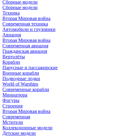
Сборные модели
Сборные модели
Техника
Вторая Мировая война
Современная техника
Автомобили и грузовики
Авиация
Вторая Мировая война
Современная авиация
Гражданская авиация
Вертолёты
Корабли
Парусные и пассажирские
Военные корабли
Подводные лодки
World of Warships
Современные корабли
Миниатюра
Фигуры
Строения
Вторая Мировая война
Современная
Мстители
Коллекционные модели
Детские модели