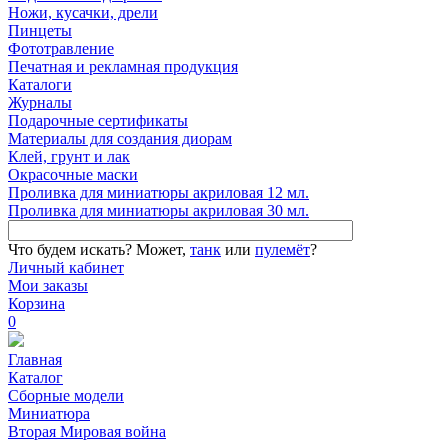
Ножи, кусачки, дрели
Пинцеты
Фототравление
Печатная и рекламная продукция
Каталоги
Журналы
Подарочные сертификаты
Материалы для создания диорам
Клей, грунт и лак
Окрасочные маски
Проливка для миниатюры акриловая 12 мл.
Проливка для миниатюры акриловая 30 мл.
Что будем искать?
Может,
танк
или
пулемёт
?
Личный кабинет
Мои заказы
Корзина
0
Главная
Каталог
Сборные модели
Миниатюра
Вторая Мировая война