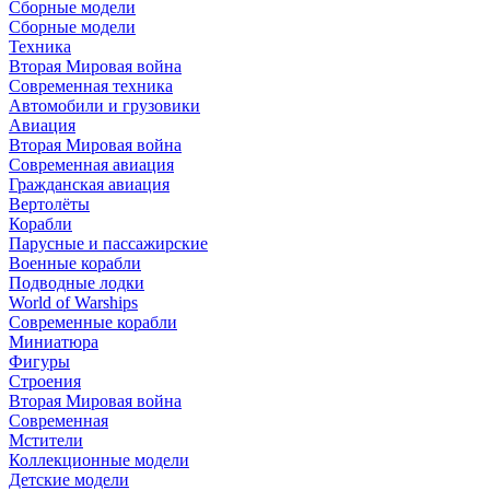
Сборные модели
Сборные модели
Техника
Вторая Мировая война
Современная техника
Автомобили и грузовики
Авиация
Вторая Мировая война
Современная авиация
Гражданская авиация
Вертолёты
Корабли
Парусные и пассажирские
Военные корабли
Подводные лодки
World of Warships
Современные корабли
Миниатюра
Фигуры
Строения
Вторая Мировая война
Современная
Мстители
Коллекционные модели
Детские модели