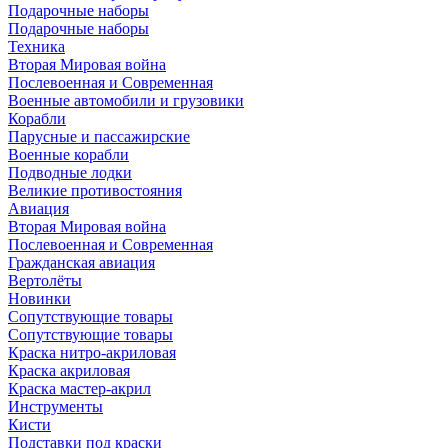
Подарочные наборы
Подарочные наборы
Техника
Вторая Мировая война
Послевоенная и Современная
Военные автомобили и грузовики
Корабли
Парусные и пассажирские
Военные корабли
Подводные лодки
Великие противостояния
Авиация
Вторая Мировая война
Послевоенная и Современная
Гражданская авиация
Вертолёты
Новинки
Сопутствующие товары
Сопутствующие товары
Краска нитро-акриловая
Краска акриловая
Краска мастер-акрил
Инструменты
Кисти
Подставки под краски