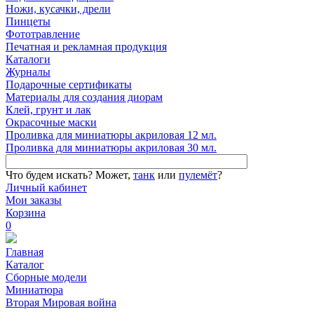
Ножи, кусачки, дрели
Пинцеты
Фототравление
Печатная и рекламная продукция
Каталоги
Журналы
Подарочные сертификаты
Материалы для создания диорам
Клей, грунт и лак
Окрасочные маски
Проливка для миниатюры акриловая 12 мл.
Проливка для миниатюры акриловая 30 мл.
Что будем искать?
Может,
танк
или
пулемёт
?
Личный кабинет
Мои заказы
Корзина
0
Главная
Каталог
Сборные модели
Миниатюра
Вторая Мировая война