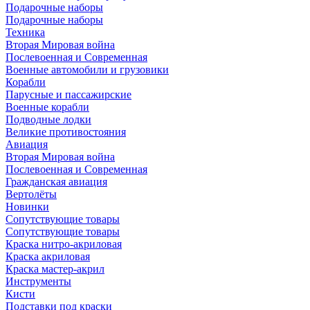
Подарочные наборы
Подарочные наборы
Техника
Вторая Мировая война
Послевоенная и Современная
Военные автомобили и грузовики
Корабли
Парусные и пассажирские
Военные корабли
Подводные лодки
Великие противостояния
Авиация
Вторая Мировая война
Послевоенная и Современная
Гражданская авиация
Вертолёты
Новинки
Сопутствующие товары
Сопутствующие товары
Краска нитро-акриловая
Краска акриловая
Краска мастер-акрил
Инструменты
Кисти
Подставки под краски