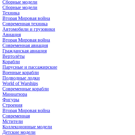
Сборные модели
Сборные модели
Техника
Вторая Мировая война
Современная техника
Автомобили и грузовики
Авиация
Вторая Мировая война
Современная авиация
Гражданская авиация
Вертолёты
Корабли
Парусные и пассажирские
Военные корабли
Подводные лодки
World of Warships
Современные корабли
Миниатюра
Фигуры
Строения
Вторая Мировая война
Современная
Мстители
Коллекционные модели
Детские модели