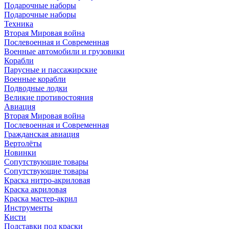
Подарочные наборы
Подарочные наборы
Техника
Вторая Мировая война
Послевоенная и Современная
Военные автомобили и грузовики
Корабли
Парусные и пассажирские
Военные корабли
Подводные лодки
Великие противостояния
Авиация
Вторая Мировая война
Послевоенная и Современная
Гражданская авиация
Вертолёты
Новинки
Сопутствующие товары
Сопутствующие товары
Краска нитро-акриловая
Краска акриловая
Краска мастер-акрил
Инструменты
Кисти
Подставки под краски