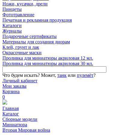
Ножи, кусачки, дрели
Пинцеты
Фототравление
Печатная и рекламная продукция
Каталоги
Журналы
Подарочные сертификаты
Материалы для создания диорам
Клей, грунт и лак
Окрасочные маски
Проливка для миниатюры акриловая 12 мл.
Проливка для миниатюры акриловая 30 мл.
Что будем искать?
Может,
танк
или
пулемёт
?
Личный кабинет
Мои заказы
Корзина
0
Главная
Каталог
Сборные модели
Миниатюра
Вторая Мировая война