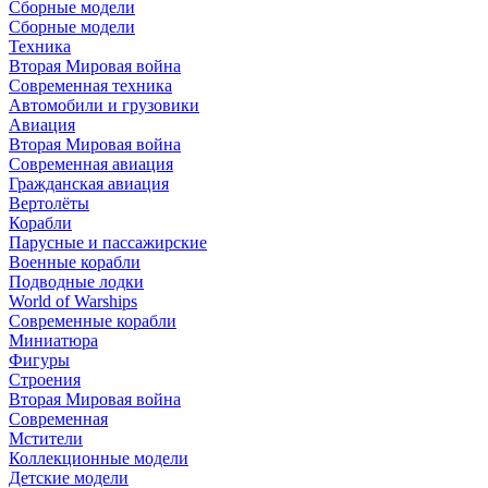
Сборные модели
Сборные модели
Техника
Вторая Мировая война
Современная техника
Автомобили и грузовики
Авиация
Вторая Мировая война
Современная авиация
Гражданская авиация
Вертолёты
Корабли
Парусные и пассажирские
Военные корабли
Подводные лодки
World of Warships
Современные корабли
Миниатюра
Фигуры
Строения
Вторая Мировая война
Современная
Мстители
Коллекционные модели
Детские модели