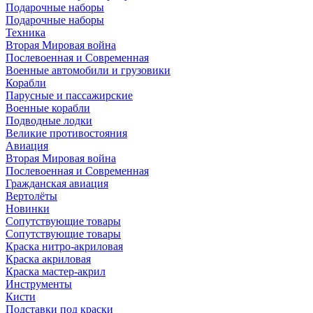
Подарочные наборы
Подарочные наборы
Техника
Вторая Мировая война
Послевоенная и Современная
Военные автомобили и грузовики
Корабли
Парусные и пассажирские
Военные корабли
Подводные лодки
Великие противостояния
Авиация
Вторая Мировая война
Послевоенная и Современная
Гражданская авиация
Вертолёты
Новинки
Сопутствующие товары
Сопутствующие товары
Краска нитро-акриловая
Краска акриловая
Краска мастер-акрил
Инструменты
Кисти
Подставки под краски