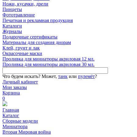
Ножи, кусачки, дрели
Пинцеты
Фототравление
Печатная и рекламная продукция
Каталоги
Журналы
Подарочные сертификаты
Материалы для создания диорам
Клей, грунт и лак
Окрасочные маски
Проливка для миниатюры акриловая 12 мл.
Проливка для миниатюры акриловая 30 мл.
Что будем искать?
Может,
танк
или
пулемёт
?
Личный кабинет
Мои заказы
Корзина
0
Главная
Каталог
Сборные модели
Миниатюра
Вторая Мировая война