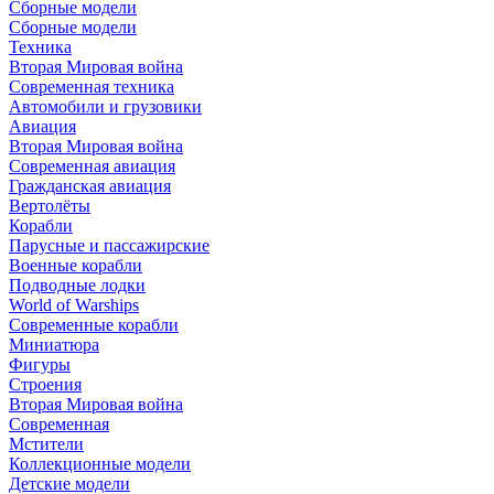
Сборные модели
Сборные модели
Техника
Вторая Мировая война
Современная техника
Автомобили и грузовики
Авиация
Вторая Мировая война
Современная авиация
Гражданская авиация
Вертолёты
Корабли
Парусные и пассажирские
Военные корабли
Подводные лодки
World of Warships
Современные корабли
Миниатюра
Фигуры
Строения
Вторая Мировая война
Современная
Мстители
Коллекционные модели
Детские модели