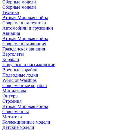
Сборные модели
Сборные модели
Техника
Вторая Мировая война
Современная техника
Автомобили и грузовики
Авиация
Вторая Мировая война
Современная авиация
Гражданская авиация
Вертолёты
Корабли
Парусные и пассажирские
Военные корабли
Подводные лодки
World of Warships
Современные корабли
Миниатюра
Фигуры
Строения
Вторая Мировая война
Современная
Мстители
Коллекционные модели
Детские модели