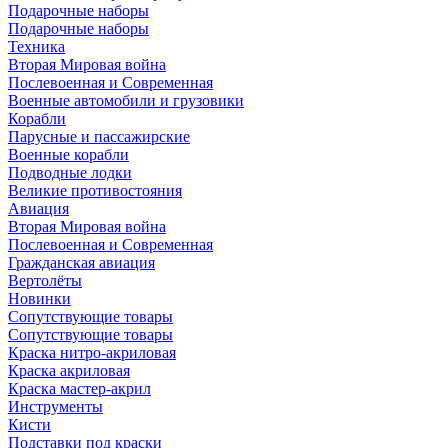
Подарочные наборы
Подарочные наборы
Техника
Вторая Мировая война
Послевоенная и Современная
Военные автомобили и грузовики
Корабли
Парусные и пассажирские
Военные корабли
Подводные лодки
Великие противостояния
Авиация
Вторая Мировая война
Послевоенная и Современная
Гражданская авиация
Вертолёты
Новинки
Сопутствующие товары
Сопутствующие товары
Краска нитро-акриловая
Краска акриловая
Краска мастер-акрил
Инструменты
Кисти
Подставки под краски