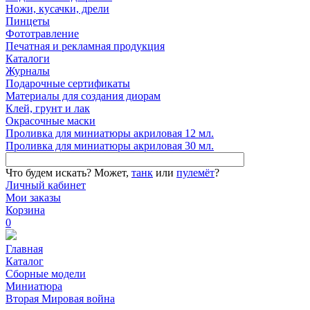
Ножи, кусачки, дрели
Пинцеты
Фототравление
Печатная и рекламная продукция
Каталоги
Журналы
Подарочные сертификаты
Материалы для создания диорам
Клей, грунт и лак
Окрасочные маски
Проливка для миниатюры акриловая 12 мл.
Проливка для миниатюры акриловая 30 мл.
Что будем искать?
Может,
танк
или
пулемёт
?
Личный кабинет
Мои заказы
Корзина
0
Главная
Каталог
Сборные модели
Миниатюра
Вторая Мировая война