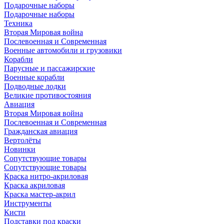
Подарочные наборы
Подарочные наборы
Техника
Вторая Мировая война
Послевоенная и Современная
Военные автомобили и грузовики
Корабли
Парусные и пассажирские
Военные корабли
Подводные лодки
Великие противостояния
Авиация
Вторая Мировая война
Послевоенная и Современная
Гражданская авиация
Вертолёты
Новинки
Сопутствующие товары
Сопутствующие товары
Краска нитро-акриловая
Краска акриловая
Краска мастер-акрил
Инструменты
Кисти
Подставки под краски