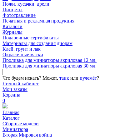
Ножи, кусачки, дрели
Пинцеты
Фототравление
Печатная и рекламная продукция
Каталоги
Журналы
Подарочные сертификаты
Материалы для создания диорам
Клей, грунт и лак
Окрасочные маски
Проливка для миниатюры акриловая 12 мл.
Проливка для миниатюры акриловая 30 мл.
Что будем искать?
Может,
танк
или
пулемёт
?
Личный кабинет
Мои заказы
Корзина
0
Главная
Каталог
Сборные модели
Миниатюра
Вторая Мировая война