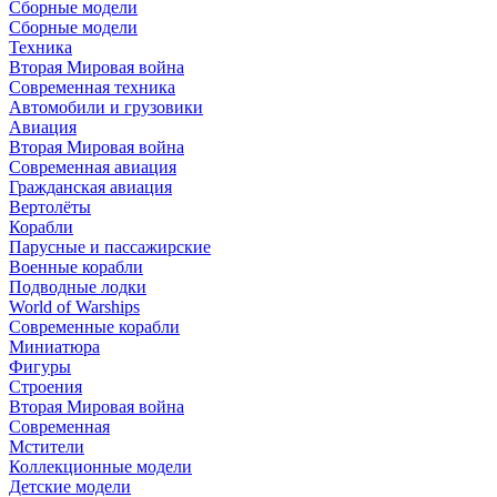
Сборные модели
Сборные модели
Техника
Вторая Мировая война
Современная техника
Автомобили и грузовики
Авиация
Вторая Мировая война
Современная авиация
Гражданская авиация
Вертолёты
Корабли
Парусные и пассажирские
Военные корабли
Подводные лодки
World of Warships
Современные корабли
Миниатюра
Фигуры
Строения
Вторая Мировая война
Современная
Мстители
Коллекционные модели
Детские модели