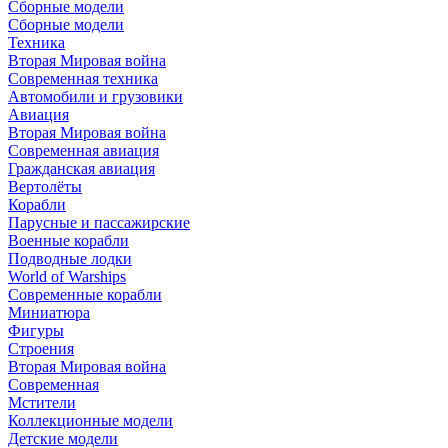
Сборные модели
Сборные модели
Техника
Вторая Мировая война
Современная техника
Автомобили и грузовики
Авиация
Вторая Мировая война
Современная авиация
Гражданская авиация
Вертолёты
Корабли
Парусные и пассажирские
Военные корабли
Подводные лодки
World of Warships
Современные корабли
Миниатюра
Фигуры
Строения
Вторая Мировая война
Современная
Мстители
Коллекционные модели
Детские модели