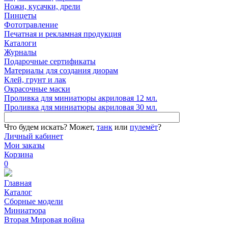
Ножи, кусачки, дрели
Пинцеты
Фототравление
Печатная и рекламная продукция
Каталоги
Журналы
Подарочные сертификаты
Материалы для создания диорам
Клей, грунт и лак
Окрасочные маски
Проливка для миниатюры акриловая 12 мл.
Проливка для миниатюры акриловая 30 мл.
Что будем искать?
Может,
танк
или
пулемёт
?
Личный кабинет
Мои заказы
Корзина
0
Главная
Каталог
Сборные модели
Миниатюра
Вторая Мировая война