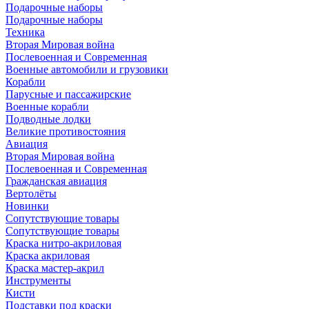
Подарочные наборы
Подарочные наборы
Техника
Вторая Мировая война
Послевоенная и Современная
Военные автомобили и грузовики
Корабли
Парусные и пассажирские
Военные корабли
Подводные лодки
Великие противостояния
Авиация
Вторая Мировая война
Послевоенная и Современная
Гражданская авиация
Вертолёты
Новинки
Сопутствующие товары
Сопутствующие товары
Краска нитро-акриловая
Краска акриловая
Краска мастер-акрил
Инструменты
Кисти
Подставки под краски