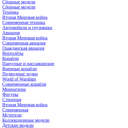
Сборные модели
Сборные модели
Техника
Вторая Мировая война
Современная техника
Автомобили и грузовики
Авиация
Вторая Мировая война
Современная авиация
Гражданская авиация
Вертолёты
Корабли
Парусные и пассажирские
Военные корабли
Подводные лодки
World of Warships
Современные корабли
Миниатюра
Фигуры
Строения
Вторая Мировая война
Современная
Мстители
Коллекционные модели
Детские модели