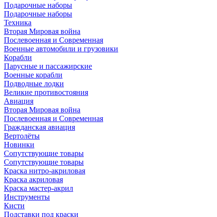
Подарочные наборы
Подарочные наборы
Техника
Вторая Мировая война
Послевоенная и Современная
Военные автомобили и грузовики
Корабли
Парусные и пассажирские
Военные корабли
Подводные лодки
Великие противостояния
Авиация
Вторая Мировая война
Послевоенная и Современная
Гражданская авиация
Вертолёты
Новинки
Сопутствующие товары
Сопутствующие товары
Краска нитро-акриловая
Краска акриловая
Краска мастер-акрил
Инструменты
Кисти
Подставки под краски