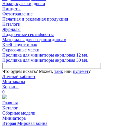
Ножи, кусачки, дрели
Пинцеты
Фототравление
Печатная и рекламная продукция
Каталоги
Журналы
Подарочные сертификаты
Материалы для создания диорам
Клей, грунт и лак
Окрасочные маски
Проливка для миниатюры акриловая 12 мл.
Проливка для миниатюры акриловая 30 мл.
Что будем искать?
Может,
танк
или
пулемёт
?
Личный кабинет
Мои заказы
Корзина
0
Главная
Каталог
Сборные модели
Миниатюра
Вторая Мировая война