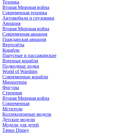
Техника
Вторая Мировая война
Современная техника
Автомобили и грузовики
Авиация
Вторая Мировая война
Современная авиация
Гражданская авиация
Вертолёты
Корабли
Парусные и пассажирские
Военные корабли
Подводные лодки
World of Warships
Современные корабли
Миниатюра
Фигуры
Строения
Вторая Мировая война
Современная
Мстители
Коллекционные модели
Детские модели
Модели для детей
Тачки Disney