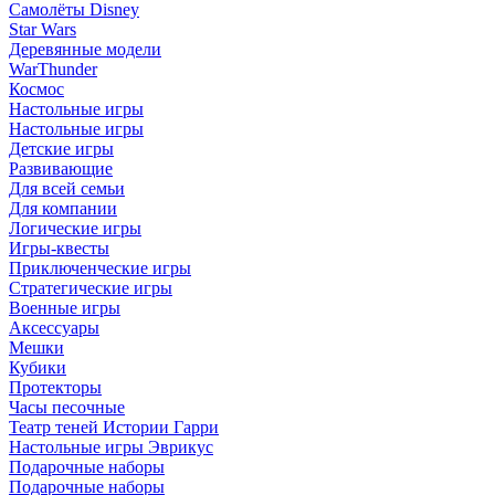
Самолёты Disney
Star Wars
Деревянные модели
WarThunder
Космос
Настольные игры
Настольные игры
Детские игры
Развивающие
Для всей семьи
Для компании
Логические игры
Игры-квесты
Приключенческие игры
Стратегические игры
Военные игры
Аксессуары
Мешки
Кубики
Протекторы
Часы песочные
Театр теней Истории Гарри
Настольные игры Эврикус
Подарочные наборы
Подарочные наборы