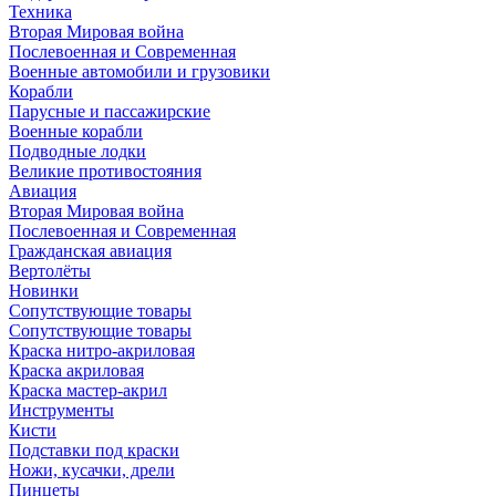
Техника
Вторая Мировая война
Послевоенная и Современная
Военные автомобили и грузовики
Корабли
Парусные и пассажирские
Военные корабли
Подводные лодки
Великие противостояния
Авиация
Вторая Мировая война
Послевоенная и Современная
Гражданская авиация
Вертолёты
Новинки
Сопутствующие товары
Сопутствующие товары
Краска нитро-акриловая
Краска акриловая
Краска мастер-акрил
Инструменты
Кисти
Подставки под краски
Ножи, кусачки, дрели
Пинцеты