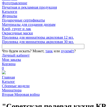
Фототравление
Печатная и рекламная продукция
Каталоги
Журналы
Подарочные сертификаты
Материалы для создания диорам
Клей, грунт и лак
Окрасочные маски
Проливка для миниатюры акриловая 12 мл.
Проливка для миниатюры акриловая 30 мл.
Что будем искать?
Может,
танк
или
пулемёт
?
Личный кабинет
Мои заказы
Корзина
0
Главная
Каталог
Сборные модели
Миниатюра
Вторая Мировая война
"Советская полевая кухня КР 