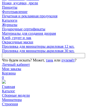
Ножи, кусачки, дрели
Пинцеты
Фототравление
Печатная и рекламная продукция
Каталоги
Журналы
Подарочные сертификаты
Материалы для создания диорам
Клей, грунт и лак
Окрасочные маски
Проливка для миниатюры акриловая 12 мл.
Проливка для миниатюры акриловая 30 мл.
Что будем искать?
Может,
танк
или
пулемёт
?
Личный кабинет
Мои заказы
Корзина
0
Главная
Каталог
Сборные модели
Миниатюра
Строения