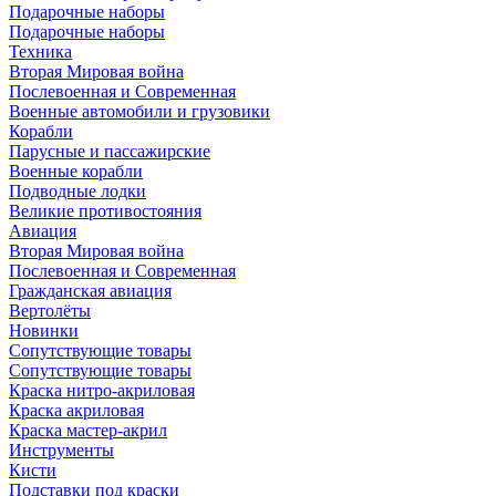
Подарочные наборы
Подарочные наборы
Техника
Вторая Мировая война
Послевоенная и Современная
Военные автомобили и грузовики
Корабли
Парусные и пассажирские
Военные корабли
Подводные лодки
Великие противостояния
Авиация
Вторая Мировая война
Послевоенная и Современная
Гражданская авиация
Вертолёты
Новинки
Сопутствующие товары
Сопутствующие товары
Краска нитро-акриловая
Краска акриловая
Краска мастер-акрил
Инструменты
Кисти
Подставки под краски