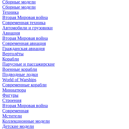
Сборные модели
Сборные модели
Техника
Вторая Мировая война
Современная техника
Автомобили и грузовики
Авиация
Вторая Мировая война
Современная авиация
Гражданская авиация
Вертолёты
Корабли
Парусные и пассажирские
Военные корабли
Подводные лодки
World of Warships
Современные корабли
Миниатюра
Фигуры
Строения
Вторая Мировая война
Современная
Мстители
Коллекционные модели
Детские модели