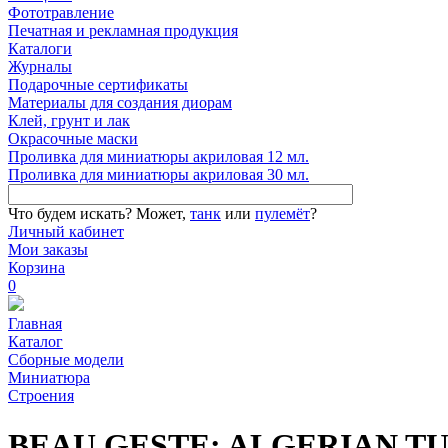
Фототравление
Печатная и рекламная продукция
Каталоги
Журналы
Подарочные сертификаты
Материалы для создания диорам
Клей, грунт и лак
Окрасочные маски
Проливка для миниатюры акриловая 12 мл.
Проливка для миниатюры акриловая 30 мл.
Что будем искать?
Может,
танк
или
пулемёт
?
Личный кабинет
Мои заказы
Корзина
0
Главная
Каталог
Сборные модели
Миниатюра
Строения
BEAU GESTE: ALGERIAN TUA