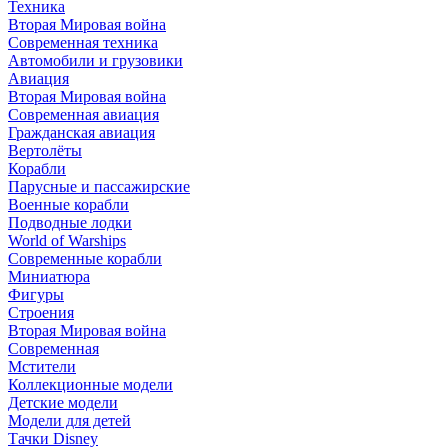
Техника
Вторая Мировая война
Современная техника
Автомобили и грузовики
Авиация
Вторая Мировая война
Современная авиация
Гражданская авиация
Вертолёты
Корабли
Парусные и пассажирские
Военные корабли
Подводные лодки
World of Warships
Современные корабли
Миниатюра
Фигуры
Строения
Вторая Мировая война
Современная
Мстители
Коллекционные модели
Детские модели
Модели для детей
Тачки Disney