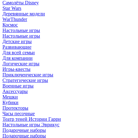
Самолёты Disney
Star Wars
Деревянные модели
WarThunder
Космос
Настольные игры
Настольные игры
Детские игры
Развивающие
Для всей семьи
Для компании
Логические игры
Игры-квесты
Приключенческие игры
Стратегические игры
Военные игры
Аксессуары
Мешки
Кубики
Протекторы
Часы песочные
Театр теней Истории Гарри
Настольные игры Эврикус
Подарочные наборы
Подарочные наборы