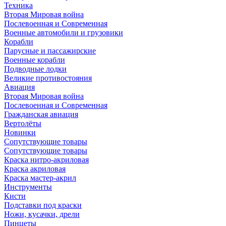
Техника
Вторая Мировая война
Послевоенная и Современная
Военные автомобили и грузовики
Корабли
Парусные и пассажирские
Военные корабли
Подводные лодки
Великие противостояния
Авиация
Вторая Мировая война
Послевоенная и Современная
Гражданская авиация
Вертолёты
Новинки
Сопутствующие товары
Сопутствующие товары
Краска нитро-акриловая
Краска акриловая
Краска мастер-акрил
Инструменты
Кисти
Подставки под краски
Ножи, кусачки, дрели
Пинцеты