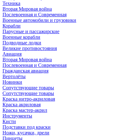
Техника
Вторая Мировая война
Послевоенная и Современная
Военные автомобили и грузовики
Корабли
Парусные и пассажирские
Военные корабли
Подводные лодки
Великие противостояния
Авиация
Вторая Мировая война
Послевоенная и Современная
Гражданская авиация
Вертолёты
Новинки
Сопутствующие товары
Сопутствующие товары
Краска нитро-акриловая
Краска акриловая
Краска мастер-акрил
Инструменты
Кисти
Подставки под краски
Ножи, кусачки, дрели
Пинцеты