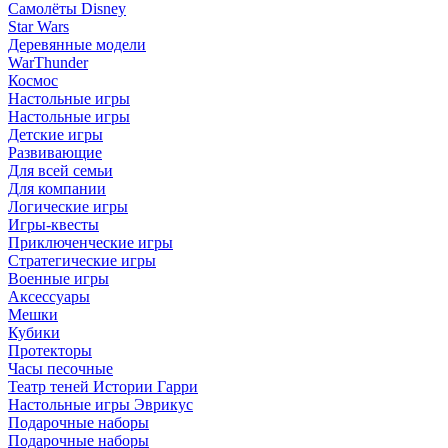
Самолёты Disney
Star Wars
Деревянные модели
WarThunder
Космос
Настольные игры
Настольные игры
Детские игры
Развивающие
Для всей семьи
Для компании
Логические игры
Игры-квесты
Приключенческие игры
Стратегические игры
Военные игры
Аксессуары
Мешки
Кубики
Протекторы
Часы песочные
Театр теней Истории Гарри
Настольные игры Эврикус
Подарочные наборы
Подарочные наборы