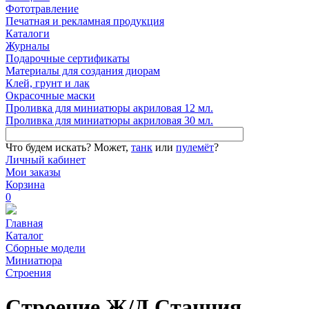
Фототравление
Печатная и рекламная продукция
Каталоги
Журналы
Подарочные сертификаты
Материалы для создания диорам
Клей, грунт и лак
Окрасочные маски
Проливка для миниатюры акриловая 12 мл.
Проливка для миниатюры акриловая 30 мл.
Что будем искать?
Может,
танк
или
пулемёт
?
Личный кабинет
Мои заказы
Корзина
0
Главная
Каталог
Сборные модели
Миниатюра
Строения
Строение Ж/Д Станция