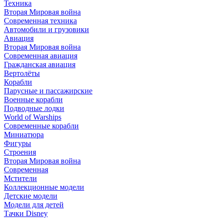
Техника
Вторая Мировая война
Современная техника
Автомобили и грузовики
Авиация
Вторая Мировая война
Современная авиация
Гражданская авиация
Вертолёты
Корабли
Парусные и пассажирские
Военные корабли
Подводные лодки
World of Warships
Современные корабли
Миниатюра
Фигуры
Строения
Вторая Мировая война
Современная
Мстители
Коллекционные модели
Детские модели
Модели для детей
Тачки Disney